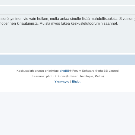
isteröityminen vie vain hetken, mutta antaa sinulle lisää mahdollisuuksia. Sivuston y
tännöt ennen kirjautumista. Muista myös lukea keskustelufoorumin säännöt.
Keskustelufoorumin ohjelmisto
phpBB
® Forum Software © phpBB Limited
Käännös: phpBB Suomi (lurttinen, harritapio, Pettis)
Yksityisyys
|
Ehdot