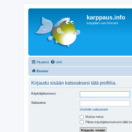
karppaus.info
karppilan uusi foorumi
Pikalinkit
UKK
Etusivu
Kirjaudu sisään katsoaksesi tätä profiilia.
Käyttäjätunnus:
Salasana:
Unohdin salasanani
Muista minut
Piilota käyttäjätunnukseni tällä k