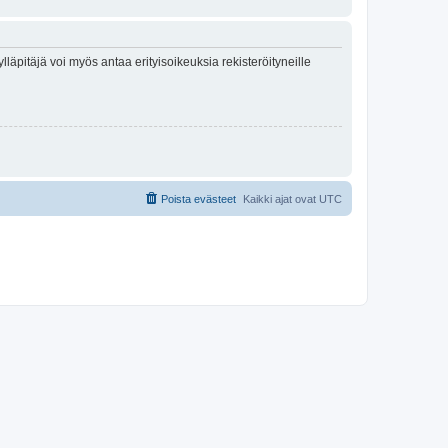
lläpitäjä voi myös antaa erityisoikeuksia rekisteröityneille
Poista evästeet
Kaikki ajat ovat
UTC