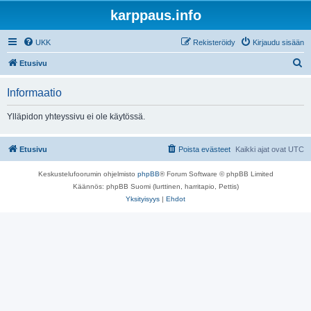
karppaus.info
UKK
Rekisteröidy
Kirjaudu sisään
E
Etusivu
t
Informaatio
s
i
Ylläpidon yhteyssivu ei ole käytössä.
Etusivu
Poista evästeet
Kaikki ajat ovat
UTC
Keskustelufoorumin ohjelmisto
phpBB
® Forum Software © phpBB Limited
Käännös: phpBB Suomi (lurttinen, harritapio, Pettis)
Yksityisyys
|
Ehdot