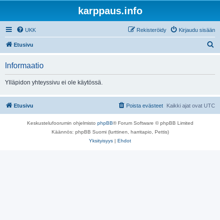
karppaus.info
UKK
Rekisteröidy
Kirjaudu sisään
E
Etusivu
t
Informaatio
s
i
Ylläpidon yhteyssivu ei ole käytössä.
Etusivu
Poista evästeet
Kaikki ajat ovat
UTC
Keskustelufoorumin ohjelmisto
phpBB
® Forum Software © phpBB Limited
Käännös: phpBB Suomi (lurttinen, harritapio, Pettis)
Yksityisyys
|
Ehdot