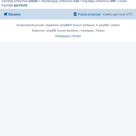
Viestejä yhteensä
50549
• Viestiketjuja yhteensä
418
• Käyttäjiä yhteensä
449
• Uusin
käyttäjä
jazzhole
Etusivu
Poista evästeet
Kaikki ajat ovat
UTC
Keskustelufoorumin ohjelmisto
phpBB
® Forum Software © phpBB Limited
Käännös: phpBB Suomi (lurttinen, harritapio, Pettis)
Yksityisyys
|
Ehdot