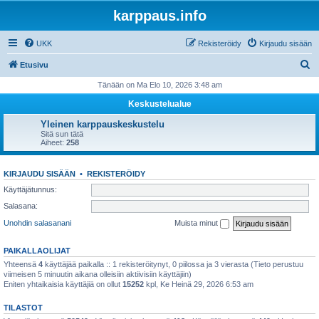
karppaus.info
UKK
Rekisteröidy
Kirjaudu sisään
E
Etusivu
t
Tänään on Ma Elo 10, 2026 3:48 am
s
Keskustelualue
i
Yleinen karppauskeskustelu
Sitä sun tätä
Aiheet:
258
KIRJAUDU SISÄÄN
•
REKISTERÖIDY
Käyttäjätunnus:
Salasana:
Unohdin salasanani
Muista minut
PAIKALLAOLIJAT
Yhteensä
4
käyttäjää paikalla :: 1 rekisteröitynyt, 0 piilossa ja 3 vierasta (Tieto perustuu
viimeisen 5 minuutin aikana olleisiin aktiivisiin käyttäjiin)
Eniten yhtaikaisia käyttäjiä on ollut
15252
kpl, Ke Heinä 29, 2026 6:53 am
TILASTOT