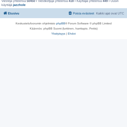
Viestejä yhteensä
50450
• Viestiketjuja yhteensä
418
• Käyttäjiä yhteensä
449
• Uusin
käyttäjä
jazzhole
Etusivu
Poista evästeet
Kaikki ajat ovat
UTC
Keskustelufoorumin ohjelmisto
phpBB
® Forum Software © phpBB Limited
Käännös: phpBB Suomi (lurttinen, harritapio, Pettis)
Yksityisyys
|
Ehdot