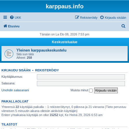
karppaus.info
UKK
Rekisteröidy
Kirjaudu sisään
E
Etusivu
t
Tänään on La Elo 08, 2026 7:53 pm
s
Keskustelualue
i
Yleinen karppauskeskustelu
Sitä sun tätä
Aiheet:
258
KIRJAUDU SISÄÄN
•
REKISTERÖIDY
Käyttäjätunnus:
Salasana:
Unohdin salasanani
Muista minut
PAIKALLAOLIJAT
Yhteensä
22
käyttäjää paikalla :: 1 rekisteröitynyt, 0 piilossa ja 21 vierasta (Tieto perustuu
viimeisen 5 minuutin aikana olleisiin aktiivisiin käyttäjiin)
Eniten yhtaikaisia käyttäjiä on ollut
15252
kpl, Ke Heinä 29, 2026 6:53 am
TILASTOT