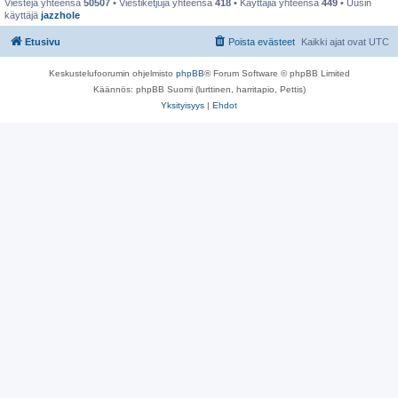
Viestejä yhteensä
50507
• Viestiketjuja yhteensä
418
• Käyttäjiä yhteensä
449
• Uusin
käyttäjä
jazzhole
Etusivu
Poista evästeet
Kaikki ajat ovat
UTC
Keskustelufoorumin ohjelmisto
phpBB
® Forum Software © phpBB Limited
Käännös: phpBB Suomi (lurttinen, harritapio, Pettis)
Yksityisyys
|
Ehdot