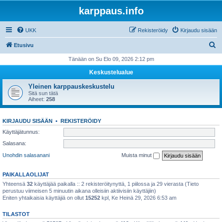
karppaus.info
UKK
Rekisteröidy
Kirjaudu sisään
E
Etusivu
t
Tänään on Su Elo 09, 2026 2:12 pm
s
Keskustelualue
i
Yleinen karppauskeskustelu
Sitä sun tätä
Aiheet:
258
KIRJAUDU SISÄÄN
•
REKISTERÖIDY
Käyttäjätunnus:
Salasana:
Unohdin salasanani
Muista minut
PAIKALLAOLIJAT
Yhteensä
32
käyttäjää paikalla :: 2 rekisteröitynyttä, 1 piilossa ja 29 vierasta (Tieto
perustuu viimeisen 5 minuutin aikana olleisiin aktiivisiin käyttäjiin)
Eniten yhtaikaisia käyttäjiä on ollut
15252
kpl, Ke Heinä 29, 2026 6:53 am
TILASTOT