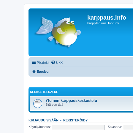
karppaus.info
karppilan uusi foorumi
Pikalinkit
UKK
Etusivu
KESKUSTELUALUE
Yleinen karppauskeskustelu
Sitä sun tätä
KIRJAUDU SISÄÄN
•
REKISTERÖIDY
Käyttäjätunnus:
Salasana: