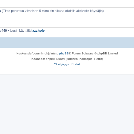
a (Tieto perustuu viimeisen 5 minuutin aikana olleisiin aktiivisiin käyttäjiin)
ä
449
• Uusin käyttäjä
jazzhole
Keskustelufoorumin ohjelmisto
phpBB
® Forum Software © phpBB Limited
Käännös: phpBB Suomi (lurttinen, harritapio, Pettis)
Yksityisyys
|
Ehdot