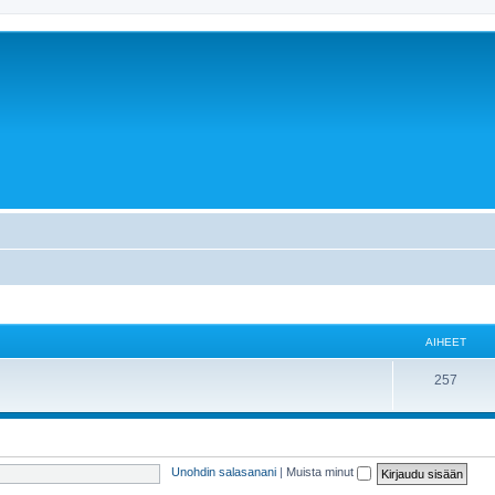
AIHEET
257
Unohdin salasanani
|
Muista minut