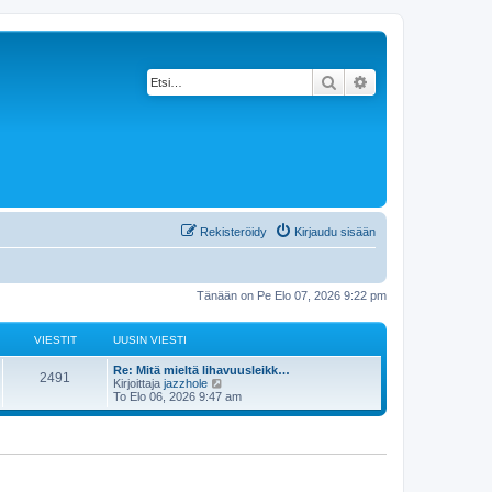
Etsi
Tarkennettu haku
Rekisteröidy
Kirjaudu sisään
Tänään on Pe Elo 07, 2026 9:22 pm
VIESTIT
UUSIN VIESTI
Re: Mitä mieltä lihavuusleikk…
2491
N
Kirjoittaja
jazzhole
ä
To Elo 06, 2026 9:47 am
y
t
ä
u
u
s
i