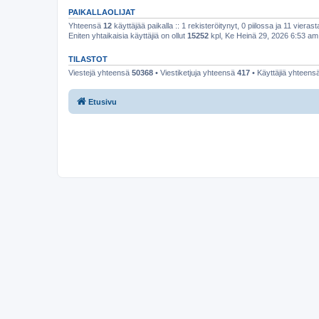
PAIKALLAOLIJAT
Yhteensä
12
käyttäjää paikalla :: 1 rekisteröitynyt, 0 piilossa ja 11 vierast
Eniten yhtaikaisia käyttäjiä on ollut
15252
kpl, Ke Heinä 29, 2026 6:53 am
TILASTOT
Viestejä yhteensä
50368
• Viestiketjuja yhteensä
417
• Käyttäjiä yhteens
Etusivu