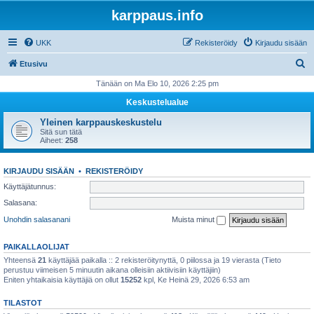
karppaus.info
UKK
Rekisteröidy
Kirjaudu sisään
E
Etusivu
t
Tänään on Ma Elo 10, 2026 2:25 pm
s
Keskustelualue
i
Yleinen karppauskeskustelu
Sitä sun tätä
Aiheet:
258
KIRJAUDU SISÄÄN
•
REKISTERÖIDY
Käyttäjätunnus:
Salasana:
Unohdin salasanani
Muista minut
PAIKALLAOLIJAT
Yhteensä
21
käyttäjää paikalla :: 2 rekisteröitynyttä, 0 piilossa ja 19 vierasta (Tieto
perustuu viimeisen 5 minuutin aikana olleisiin aktiivisiin käyttäjiin)
Eniten yhtaikaisia käyttäjiä on ollut
15252
kpl, Ke Heinä 29, 2026 6:53 am
TILASTOT