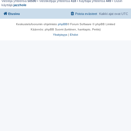
Viestejä yhteensä
50590
• Viestiketjuja yhteensä
418
• Käyttäjiä yhteensä
449
• Uusin
käyttäjä
jazzhole
Etusivu
Poista evästeet
Kaikki ajat ovat
UTC
Keskustelufoorumin ohjelmisto
phpBB
® Forum Software © phpBB Limited
Käännös: phpBB Suomi (lurttinen, harritapio, Pettis)
Yksityisyys
|
Ehdot