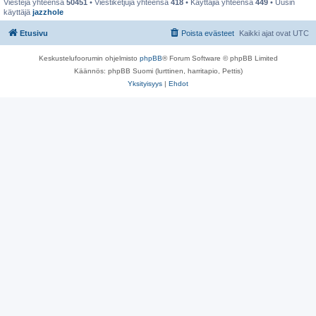
Viestejä yhteensä
50451
• Viestiketjuja yhteensä
418
• Käyttäjiä yhteensä
449
• Uusin
käyttäjä
jazzhole
Etusivu
Poista evästeet
Kaikki ajat ovat
UTC
Keskustelufoorumin ohjelmisto
phpBB
® Forum Software © phpBB Limited
Käännös: phpBB Suomi (lurttinen, harritapio, Pettis)
Yksityisyys
|
Ehdot