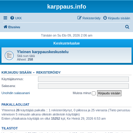
karppaus.info
UKK
Rekisteröidy
Kirjaudu sisään
E
Etusivu
t
Tänään on Su Elo 09, 2026 2:06 am
s
Keskustelualue
i
Yleinen karppauskeskustelu
Sitä sun tätä
Aiheet:
258
KIRJAUDU SISÄÄN
•
REKISTERÖIDY
Käyttäjätunnus:
Salasana:
Unohdin salasanani
Muista minut
PAIKALLAOLIJAT
Yhteensä
26
käyttäjää paikalla :: 1 rekisteröitynyt, 0 piilossa ja 25 vierasta (Tieto perustuu
viimeisen 5 minuutin aikana olleisiin aktiivisiin käyttäjiin)
Eniten yhtaikaisia käyttäjiä on ollut
15252
kpl, Ke Heinä 29, 2026 6:53 am
TILASTOT