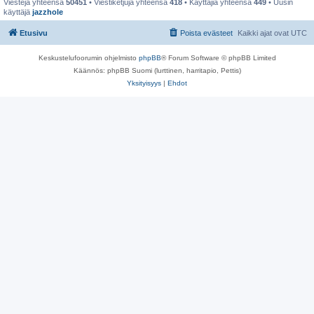
Viestejä yhteensä
50451
• Viestiketjuja yhteensä
418
• Käyttäjiä yhteensä
449
• Uusin
käyttäjä
jazzhole
Etusivu
Poista evästeet
Kaikki ajat ovat
UTC
Keskustelufoorumin ohjelmisto
phpBB
® Forum Software © phpBB Limited
Käännös: phpBB Suomi (lurttinen, harritapio, Pettis)
Yksityisyys
|
Ehdot