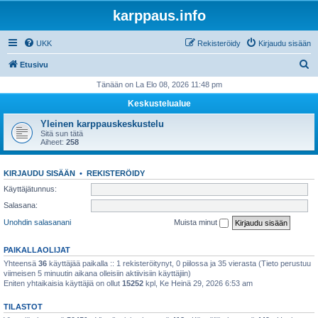
karppaus.info
UKK
Rekisteröidy
Kirjaudu sisään
E
Etusivu
t
Tänään on La Elo 08, 2026 11:48 pm
s
Keskustelualue
i
Yleinen karppauskeskustelu
Sitä sun tätä
Aiheet:
258
KIRJAUDU SISÄÄN
•
REKISTERÖIDY
Käyttäjätunnus:
Salasana:
Unohdin salasanani
Muista minut
PAIKALLAOLIJAT
Yhteensä
36
käyttäjää paikalla :: 1 rekisteröitynyt, 0 piilossa ja 35 vierasta (Tieto perustuu
viimeisen 5 minuutin aikana olleisiin aktiivisiin käyttäjiin)
Eniten yhtaikaisia käyttäjiä on ollut
15252
kpl, Ke Heinä 29, 2026 6:53 am
TILASTOT