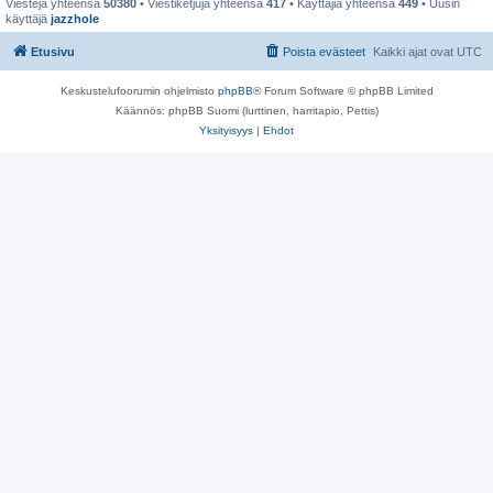
Viestejä yhteensä
50380
• Viestiketjuja yhteensä
417
• Käyttäjiä yhteensä
449
• Uusin
käyttäjä
jazzhole
Etusivu
Poista evästeet
Kaikki ajat ovat
UTC
Keskustelufoorumin ohjelmisto
phpBB
® Forum Software © phpBB Limited
Käännös: phpBB Suomi (lurttinen, harritapio, Pettis)
Yksityisyys
|
Ehdot