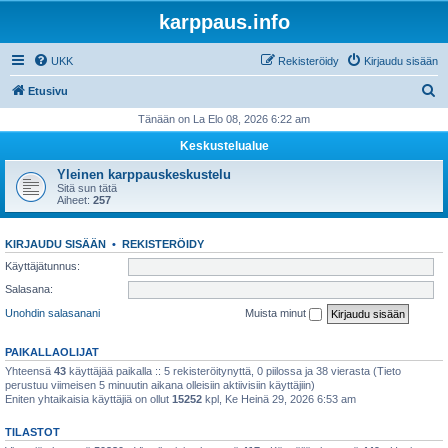
karppaus.info
UKK
Rekisteröidy
Kirjaudu sisään
E
Etusivu
t
Tänään on La Elo 08, 2026 6:22 am
s
Keskustelualue
i
Yleinen karppauskeskustelu
Sitä sun tätä
Aiheet:
257
KIRJAUDU SISÄÄN
•
REKISTERÖIDY
Käyttäjätunnus:
Salasana:
Unohdin salasanani
Muista minut
PAIKALLAOLIJAT
Yhteensä
43
käyttäjää paikalla :: 5 rekisteröitynyttä, 0 piilossa ja 38 vierasta (Tieto
perustuu viimeisen 5 minuutin aikana olleisiin aktiivisiin käyttäjiin)
Eniten yhtaikaisia käyttäjiä on ollut
15252
kpl, Ke Heinä 29, 2026 6:53 am
TILASTOT