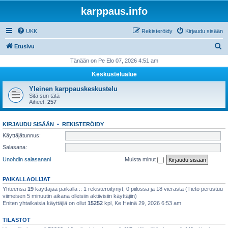
karppaus.info
UKK
Rekisteröidy
Kirjaudu sisään
E
Etusivu
t
Tänään on Pe Elo 07, 2026 4:51 am
s
Keskustelualue
i
Yleinen karppauskeskustelu
Sitä sun tätä
Aiheet:
257
KIRJAUDU SISÄÄN
•
REKISTERÖIDY
Käyttäjätunnus:
Salasana:
Unohdin salasanani
Muista minut
PAIKALLAOLIJAT
Yhteensä
19
käyttäjää paikalla :: 1 rekisteröitynyt, 0 piilossa ja 18 vierasta (Tieto perustuu
viimeisen 5 minuutin aikana olleisiin aktiivisiin käyttäjiin)
Eniten yhtaikaisia käyttäjiä on ollut
15252
kpl, Ke Heinä 29, 2026 6:53 am
TILASTOT