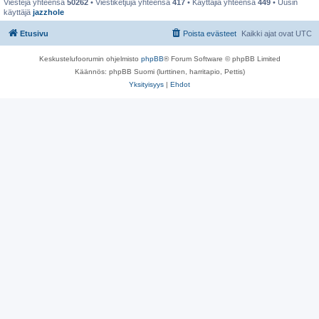
Viestejä yhteensä
50262
• Viestiketjuja yhteensä
417
• Käyttäjiä yhteensä
449
• Uusin
käyttäjä
jazzhole
Etusivu
Poista evästeet
Kaikki ajat ovat
UTC
Keskustelufoorumin ohjelmisto
phpBB
® Forum Software © phpBB Limited
Käännös: phpBB Suomi (lurttinen, harritapio, Pettis)
Yksityisyys
|
Ehdot