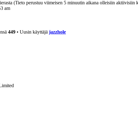
vierasta (Tieto perustuu viimeisen 5 minuutin aikana olleisiin aktiivisiin k
53 am
ensä
449
• Uusin käyttäjä
jazzhole
Limited