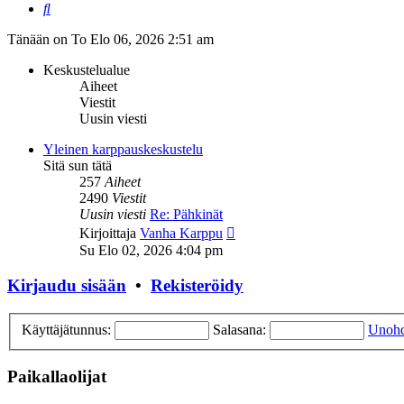
Etsi
Tänään on To Elo 06, 2026 2:51 am
Keskustelualue
Aiheet
Viestit
Uusin viesti
Yleinen karppauskeskustelu
Sitä sun tätä
257
Aiheet
2490
Viestit
Uusin viesti
Re: Pähkinät
Näytä
Kirjoittaja
Vanha Karppu
uusin
Su Elo 02, 2026 4:04 pm
viesti
Kirjaudu sisään
•
Rekisteröidy
Käyttäjätunnus:
Salasana:
Unohd
Paikallaolijat