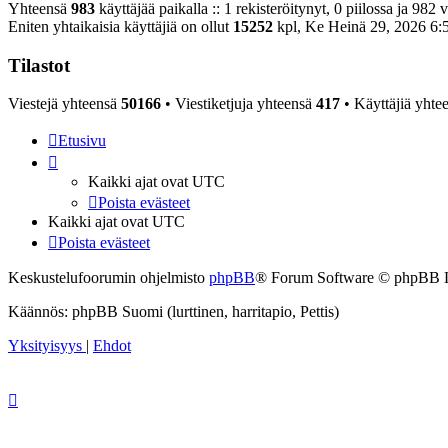
Yhteensä
983
käyttäjää paikalla :: 1 rekisteröitynyt, 0 piilossa ja 982 
Eniten yhtaikaisia käyttäjiä on ollut
15252
kpl, Ke Heinä 29, 2026 6:
Tilastot
Viestejä yhteensä
50166
• Viestiketjuja yhteensä
417
• Käyttäjiä yhte
Etusivu
Kaikki ajat ovat
UTC
Poista evästeet
Kaikki ajat ovat
UTC
Poista evästeet
Keskustelufoorumin ohjelmisto
phpBB
® Forum Software © phpBB 
Käännös: phpBB Suomi (lurttinen, harritapio, Pettis)
Yksityisyys
|
Ehdot