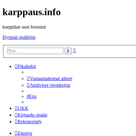
karppaus.info
karppilan uusi foorumi
Hyppää sisältöön
Tarkennettu
Etsi
haku
Pikalinkit
Vastaamattomat aiheet
Aktiiviset viestiketjut
Etsi
UKK
Kirjaudu sisään
Rekisteröidy
Etusivu