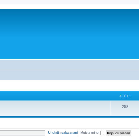
AIHEET
258
Unohdin salasanani
|
Muista minut