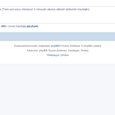
a (Tieto perustuu viimeisen 5 minuutin aikana olleisiin aktiivisiin käyttäjiin)
ä
449
• Uusin käyttäjä
jazzhole
Keskustelufoorumin ohjelmisto
phpBB
® Forum Software © phpBB Limited
Käännös: phpBB Suomi (lurttinen, harritapio, Pettis)
Yksityisyys
|
Ehdot