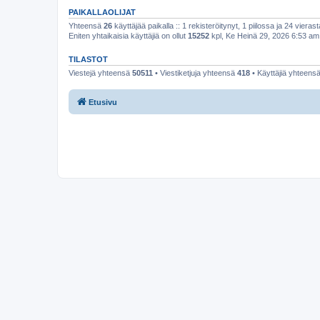
PAIKALLAOLIJAT
Yhteensä
26
käyttäjää paikalla :: 1 rekisteröitynyt, 1 piilossa ja 24 vierast
Eniten yhtaikaisia käyttäjiä on ollut
15252
kpl, Ke Heinä 29, 2026 6:53 am
TILASTOT
Viestejä yhteensä
50511
• Viestiketjuja yhteensä
418
• Käyttäjiä yhteens
Etusivu