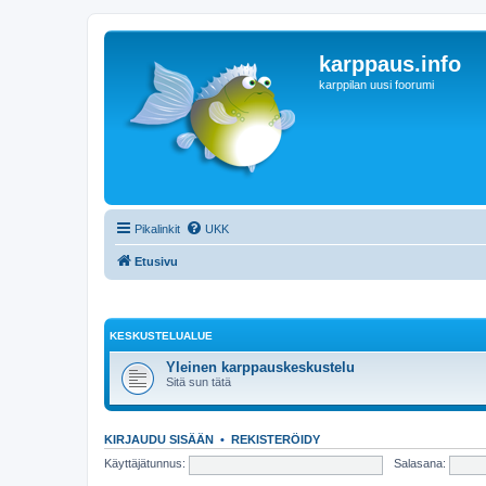
karppaus.info
karppilan uusi foorumi
Pikalinkit
UKK
Etusivu
KESKUSTELUALUE
Yleinen karppauskeskustelu
Sitä sun tätä
KIRJAUDU SISÄÄN
•
REKISTERÖIDY
Käyttäjätunnus:
Salasana: