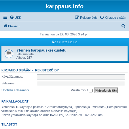
karppaus.info
UKK
Rekisteröidy
Kirjaudu sisään
E
Etusivu
t
Tänään on La Elo 08, 2026 3:24 pm
s
Keskustelualue
i
Yleinen karppauskeskustelu
Sitä sun tätä
Aiheet:
257
KIRJAUDU SISÄÄN
•
REKISTERÖIDY
Käyttäjätunnus:
Salasana:
Unohdin salasanani
Muista minut
PAIKALLAOLIJAT
Yhteensä
11
käyttäjää paikalla :: 2 rekisteröitynyttä, 0 piilossa ja 9 vierasta (Tieto perustuu
viimeisen 5 minuutin aikana olleisiin aktiivisiin käyttäjiin)
Eniten yhtaikaisia käyttäjiä on ollut
15252
kpl, Ke Heinä 29, 2026 6:53 am
TILASTOT