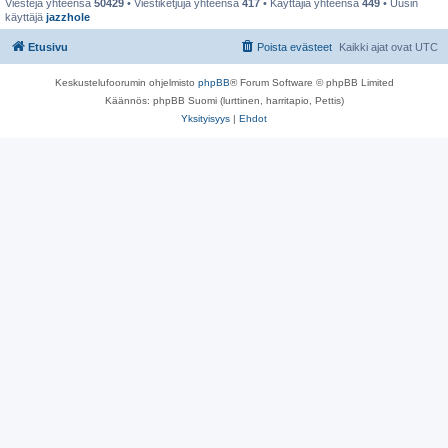
Viestejä yhteensä
50429
• Viestiketjuja yhteensä
417
• Käyttäjiä yhteensä
449
• Uusin
käyttäjä
jazzhole
Etusivu
Poista evästeet
Kaikki ajat ovat
UTC
Keskustelufoorumin ohjelmisto
phpBB
® Forum Software © phpBB Limited
Käännös: phpBB Suomi (lurttinen, harritapio, Pettis)
Yksityisyys
|
Ehdot