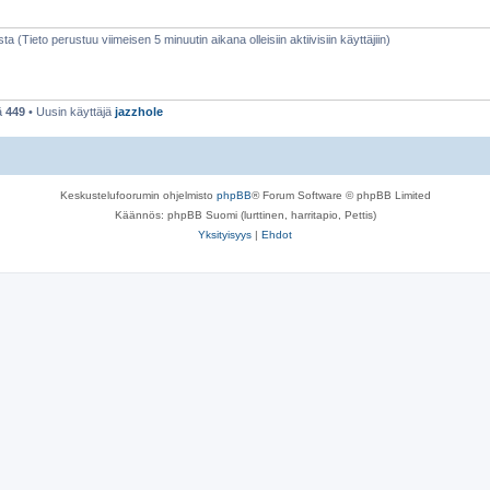
sta (Tieto perustuu viimeisen 5 minuutin aikana olleisiin aktiivisiin käyttäjiin)
ä
449
• Uusin käyttäjä
jazzhole
Keskustelufoorumin ohjelmisto
phpBB
® Forum Software © phpBB Limited
Käännös: phpBB Suomi (lurttinen, harritapio, Pettis)
Yksityisyys
|
Ehdot