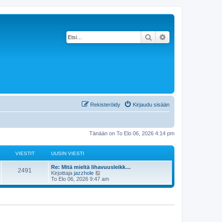
Etsi
Tarkennettu haku
Rekisteröidy
Kirjaudu sisään
Tänään on To Elo 06, 2026 4:14 pm
VIESTIT
UUSIN VIESTI
Re: Mitä mieltä lihavuusleikk…
2491
N
Kirjoittaja
jazzhole
ä
To Elo 06, 2026 9:47 am
y
t
ä
u
u
s
i