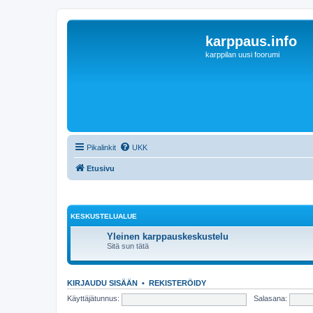
karppaus.info
karppilan uusi foorumi
Pikalinkit
UKK
Etusivu
KESKUSTELUALUE
Yleinen karppauskeskustelu
Sitä sun tätä
KIRJAUDU SISÄÄN
•
REKISTERÖIDY
Käyttäjätunnus:
Salasana: