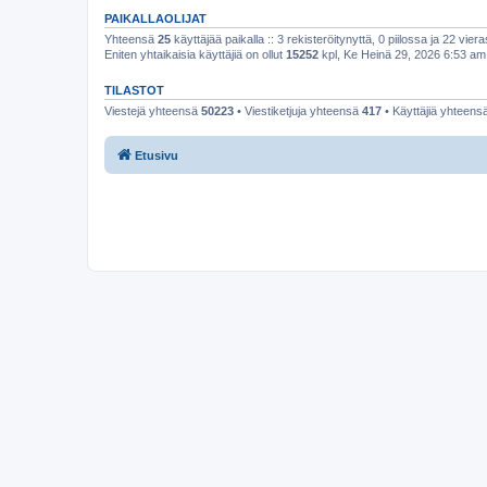
PAIKALLAOLIJAT
Yhteensä
25
käyttäjää paikalla :: 3 rekisteröitynyttä, 0 piilossa ja 22 viera
Eniten yhtaikaisia käyttäjiä on ollut
15252
kpl, Ke Heinä 29, 2026 6:53 am
TILASTOT
Viestejä yhteensä
50223
• Viestiketjuja yhteensä
417
• Käyttäjiä yhteens
Etusivu