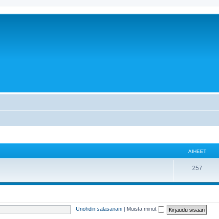
AIHEET
257
Unohdin salasanani
|
Muista minut