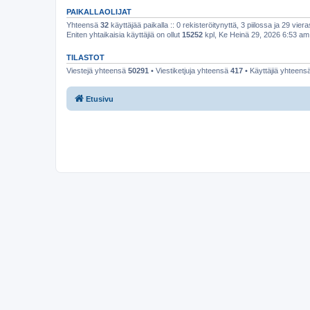
PAIKALLAOLIJAT
Yhteensä
32
käyttäjää paikalla :: 0 rekisteröitynyttä, 3 piilossa ja 29 viera
Eniten yhtaikaisia käyttäjiä on ollut
15252
kpl, Ke Heinä 29, 2026 6:53 am
TILASTOT
Viestejä yhteensä
50291
• Viestiketjuja yhteensä
417
• Käyttäjiä yhteens
Etusivu