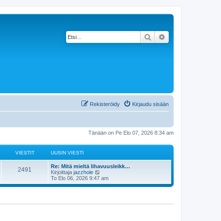
Etsi
Tarkennettu haku
Rekisteröidy
Kirjaudu sisään
Tänään on Pe Elo 07, 2026 8:34 am
VIESTIT
UUSIN VIESTI
Re: Mitä mieltä lihavuusleikk…
2491
N
Kirjoittaja
jazzhole
ä
To Elo 06, 2026 9:47 am
y
t
ä
u
u
s
i