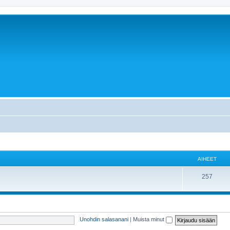
AIHEET
257
Unohdin salasanani
|
Muista minut