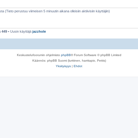
sta (Tieto perustuu viimeisen 5 minuutin aikana olleisiin aktiivisiin käyttäjiin)
ä
449
• Uusin käyttäjä
jazzhole
Keskustelufoorumin ohjelmisto
phpBB
® Forum Software © phpBB Limited
Käännös: phpBB Suomi (lurttinen, harritapio, Pettis)
Yksityisyys
|
Ehdot