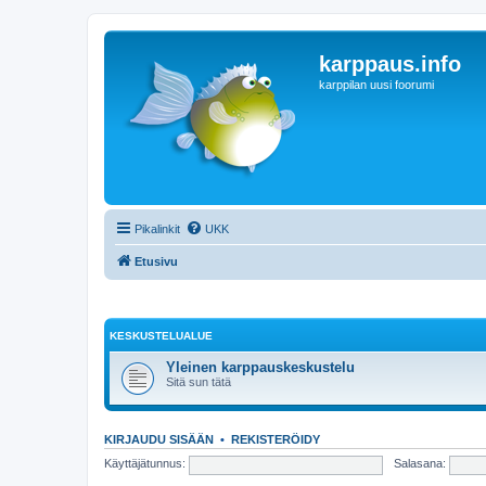
karppaus.info
karppilan uusi foorumi
Pikalinkit
UKK
Etusivu
KESKUSTELUALUE
Yleinen karppauskeskustelu
Sitä sun tätä
KIRJAUDU SISÄÄN
•
REKISTERÖIDY
Käyttäjätunnus:
Salasana: