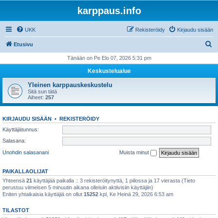
karppaus.info
UKK
Rekisteröidy
Kirjaudu sisään
E
Etusivu
t
Tänään on Pe Elo 07, 2026 5:31 pm
s
Keskustelualue
i
Yleinen karppauskeskustelu
Sitä sun tätä
Aiheet:
257
KIRJAUDU SISÄÄN
•
REKISTERÖIDY
Käyttäjätunnus:
Salasana:
Unohdin salasanani
Muista minut
PAIKALLAOLIJAT
Yhteensä
21
käyttäjää paikalla :: 3 rekisteröitynyttä, 1 piilossa ja 17 vierasta (Tieto
perustuu viimeisen 5 minuutin aikana olleisiin aktiivisiin käyttäjiin)
Eniten yhtaikaisia käyttäjiä on ollut
15252
kpl, Ke Heinä 29, 2026 6:53 am
TILASTOT