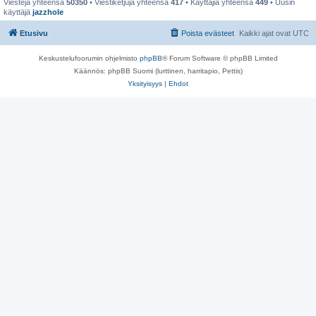
Viestejä yhteensä
50350
• Viestiketjuja yhteensä
417
• Käyttäjiä yhteensä
449
• Uusin
käyttäjä
jazzhole
Etusivu
Poista evästeet
Kaikki ajat ovat
UTC
Keskustelufoorumin ohjelmisto
phpBB
® Forum Software © phpBB Limited
Käännös: phpBB Suomi (lurttinen, harritapio, Pettis)
Yksityisyys
|
Ehdot