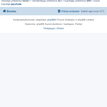
Viestejä yhteensä
50167
• Viestiketjuja yhteensä
417
• Käyttäjiä yhteensä
449
• Uusin
käyttäjä
jazzhole
Etusivu
Poista evästeet
Kaikki ajat ovat
UTC
Keskustelufoorumin ohjelmisto
phpBB
® Forum Software © phpBB Limited
Käännös: phpBB Suomi (lurttinen, harritapio, Pettis)
Yksityisyys
|
Ehdot