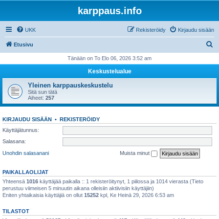
karppaus.info
UKK
Rekisteröidy
Kirjaudu sisään
E
Etusivu
t
Tänään on To Elo 06, 2026 3:52 am
s
Keskustelualue
i
Yleinen karppauskeskustelu
Sitä sun tätä
Aiheet:
257
KIRJAUDU SISÄÄN
•
REKISTERÖIDY
Käyttäjätunnus:
Salasana:
Unohdin salasanani
Muista minut
PAIKALLAOLIJAT
Yhteensä
1016
käyttäjää paikalla :: 1 rekisteröitynyt, 1 piilossa ja 1014 vierasta (Tieto
perustuu viimeisen 5 minuutin aikana olleisiin aktiivisiin käyttäjiin)
Eniten yhtaikaisia käyttäjiä on ollut
15252
kpl, Ke Heinä 29, 2026 6:53 am
TILASTOT