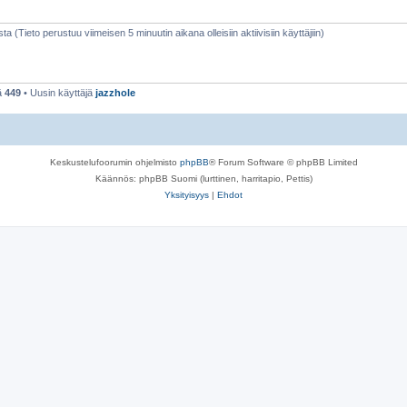
sta (Tieto perustuu viimeisen 5 minuutin aikana olleisiin aktiivisiin käyttäjiin)
ä
449
• Uusin käyttäjä
jazzhole
Keskustelufoorumin ohjelmisto
phpBB
® Forum Software © phpBB Limited
Käännös: phpBB Suomi (lurttinen, harritapio, Pettis)
Yksityisyys
|
Ehdot