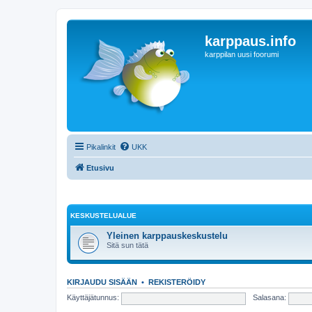
karppaus.info
karppilan uusi foorumi
Pikalinkit
UKK
Etusivu
KESKUSTELUALUE
Yleinen karppauskeskustelu
Sitä sun tätä
KIRJAUDU SISÄÄN
•
REKISTERÖIDY
Käyttäjätunnus:
Salasana: