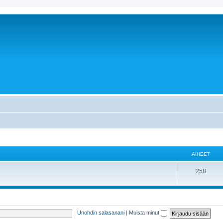
AIHEET
258
Unohdin salasanani
|
Muista minut