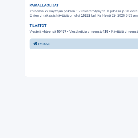
PAIKALLAOLIJAT
Yhteensä
22
käyttäjää paikalla :: 2 rekisteröitynyttä, 0 piilossa ja 20 viera
Eniten yhtaikaisia käyttäjiä on ollut
15252
kpl, Ke Heinä 29, 2026 6:53 am
TILASTOT
Viestejä yhteensä
50487
• Viestiketjuja yhteensä
418
• Käyttäjiä yhteens
Etusivu