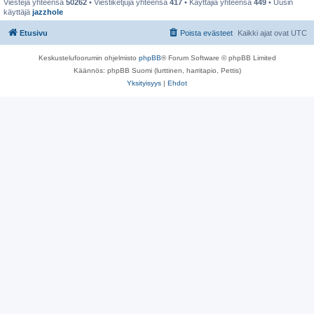
Viestejä yhteensä
50262
• Viestiketjuja yhteensä
417
• Käyttäjiä yhteensä
449
• Uusin
käyttäjä
jazzhole
Etusivu
Poista evästeet
Kaikki ajat ovat
UTC
Keskustelufoorumin ohjelmisto
phpBB
® Forum Software © phpBB Limited
Käännös: phpBB Suomi (lurttinen, harritapio, Pettis)
Yksityisyys
|
Ehdot