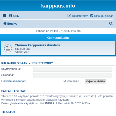
karppaus.info
UKK
Rekisteröidy
Kirjaudu sisään
E
Etusivu
t
Tänään on Pe Elo 07, 2026 4:55 am
s
Keskustelualue
i
Yleinen karppauskeskustelu
Sitä sun tätä
Aiheet:
257
KIRJAUDU SISÄÄN
•
REKISTERÖIDY
Käyttäjätunnus:
Salasana:
Unohdin salasanani
Muista minut
PAIKALLAOLIJAT
Yhteensä
10
käyttäjää paikalla :: 2 rekisteröitynyttä, 0 piilossa ja 8 vierasta (Tieto perustuu
viimeisen 5 minuutin aikana olleisiin aktiivisiin käyttäjiin)
Eniten yhtaikaisia käyttäjiä on ollut
15252
kpl, Ke Heinä 29, 2026 6:53 am
TILASTOT