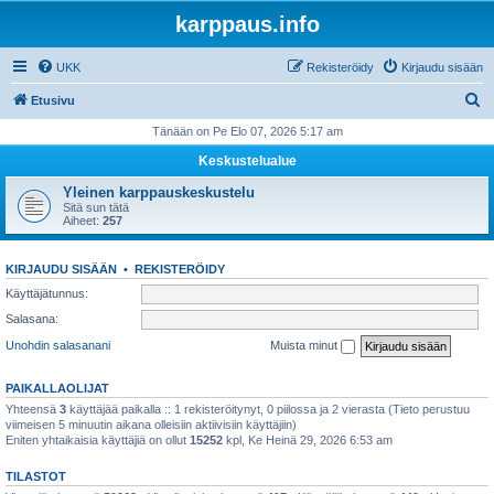
karppaus.info
UKK
Rekisteröidy
Kirjaudu sisään
E
Etusivu
t
Tänään on Pe Elo 07, 2026 5:17 am
s
Keskustelualue
i
Yleinen karppauskeskustelu
Sitä sun tätä
Aiheet:
257
KIRJAUDU SISÄÄN
•
REKISTERÖIDY
Käyttäjätunnus:
Salasana:
Unohdin salasanani
Muista minut
PAIKALLAOLIJAT
Yhteensä
3
käyttäjää paikalla :: 1 rekisteröitynyt, 0 piilossa ja 2 vierasta (Tieto perustuu
viimeisen 5 minuutin aikana olleisiin aktiivisiin käyttäjiin)
Eniten yhtaikaisia käyttäjiä on ollut
15252
kpl, Ke Heinä 29, 2026 6:53 am
TILASTOT