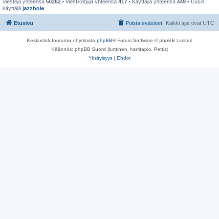
Viestejä yhteensä
50262
• Viestiketjuja yhteensä
417
• Käyttäjiä yhteensä
449
• Uusin
käyttäjä
jazzhole
Etusivu
Poista evästeet
Kaikki ajat ovat
UTC
Keskustelufoorumin ohjelmisto
phpBB
® Forum Software © phpBB Limited
Käännös: phpBB Suomi (lurttinen, harritapio, Pettis)
Yksityisyys
|
Ehdot