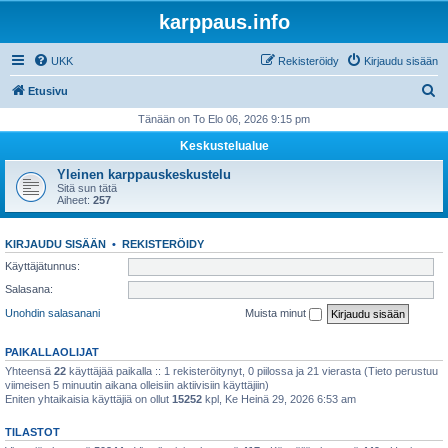
karppaus.info
UKK
Rekisteröidy
Kirjaudu sisään
E
Etusivu
t
Tänään on To Elo 06, 2026 9:15 pm
s
Keskustelualue
i
Yleinen karppauskeskustelu
Sitä sun tätä
Aiheet:
257
KIRJAUDU SISÄÄN
•
REKISTERÖIDY
Käyttäjätunnus:
Salasana:
Unohdin salasanani
Muista minut
PAIKALLAOLIJAT
Yhteensä
22
käyttäjää paikalla :: 1 rekisteröitynyt, 0 piilossa ja 21 vierasta (Tieto perustuu
viimeisen 5 minuutin aikana olleisiin aktiivisiin käyttäjiin)
Eniten yhtaikaisia käyttäjiä on ollut
15252
kpl, Ke Heinä 29, 2026 6:53 am
TILASTOT