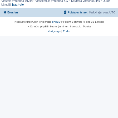
Viestejä yhteensä
50244
• Viestiketjuja yhteensä
417
• Käyttäjiä yhteensä
449
• Uusin
käyttäjä
jazzhole
Etusivu
Poista evästeet
Kaikki ajat ovat
UTC
Keskustelufoorumin ohjelmisto
phpBB
® Forum Software © phpBB Limited
Käännös: phpBB Suomi (lurttinen, harritapio, Pettis)
Yksityisyys
|
Ehdot