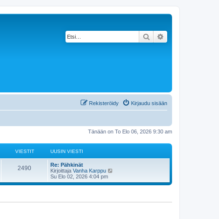
Etsi
Tarkennettu haku
Rekisteröidy
Kirjaudu sisään
Tänään on To Elo 06, 2026 9:30 am
VIESTIT
UUSIN VIESTI
Re: Pähkinät
2490
N
Kirjoittaja
Vanha Karppu
ä
Su Elo 02, 2026 4:04 pm
y
t
ä
u
u
s
i