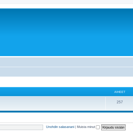
AIHEET
257
Unohdin salasanani
|
Muista minut