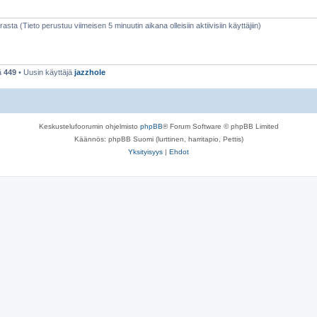
rasta (Tieto perustuu viimeisen 5 minuutin aikana olleisiin aktiivisiin käyttäjiin)
ä
449
• Uusin käyttäjä
jazzhole
Keskustelufoorumin ohjelmisto
phpBB
® Forum Software © phpBB Limited
Käännös: phpBB Suomi (lurttinen, harritapio, Pettis)
Yksityisyys
|
Ehdot