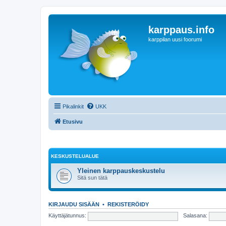
karppaus.info
karppilan uusi foorumi
Pikalinkit
UKK
Etusivu
KESKUSTELUALUE
Yleinen karppauskeskustelu
Sitä sun tätä
KIRJAUDU SISÄÄN
•
REKISTERÖIDY
Käyttäjätunnus:
Salasana: