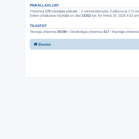
PAIKALLAOLIJAT
Yhteensä
175
käyttäjää paikalla :: 2 rekisteröitynyttä, 0 piilossa ja 173 vie
Eniten yhtaikaisia käyttäjiä on ollut
15252
kpl, Ke Heinä 29, 2026 6:53 am
TILASTOT
Viestejä yhteensä
50198
• Viestiketjuja yhteensä
417
• Käyttäjiä yhteens
Etusivu