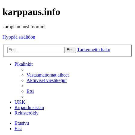
karppaus.info
karppilan uusi foorumi
Hyppää sisältöön
Tarkennettu haku
Etsi
Pikalinkit
Vastaamattomat aiheet
Aktiiviset viestiketjut
Etsi
UKK
Kirjaudu sisään
Rekisteröidy
Etusivu
Etsi