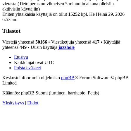
vierasta (Tieto perustuu viimeisen 5 minuutin aikana olleisiin
aktiivisiin käyttäjiin)
Eniten yhtaikaisia käyttäjiä on ollut
15252
kpl, Ke Heinä 29, 2026
6:53 am
Tilastot
Viestejä yhteensä
50166
• Viestiketjuja yhteensä
417
• Käyttäjiä
yhteensä
449
• Uusin käyttäjä
jazzhole
Etusivu
Kaikki ajat ovat
UTC
Poista evästeet
Keskustelufoorumin ohjelmisto
phpBB
® Forum Software © phpBB
Limited
Käännös: phpBB Suomi (lurttinen, harritapio, Pettis)
Yksityisyys
|
Ehdot