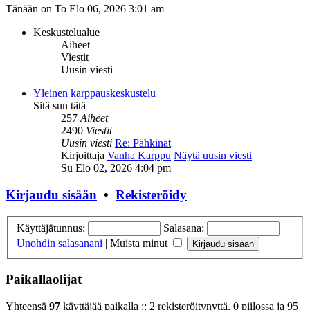
Tänään on To Elo 06, 2026 3:01 am
Keskustelualue
Aiheet
Viestit
Uusin viesti
Yleinen karppauskeskustelu
Sitä sun tätä
257
Aiheet
2490
Viestit
Uusin viesti
Re: Pähkinät
Kirjoittaja
Vanha Karppu
Näytä uusin viesti
Su Elo 02, 2026 4:04 pm
Kirjaudu sisään
•
Rekisteröidy
Käyttäjätunnus:
Salasana:
Unohdin salasanani
|
Muista minut
Paikallaolijat
Yhteensä
97
käyttäjää paikalla :: 2 rekisteröitynyttä, 0 piilossa ja 95