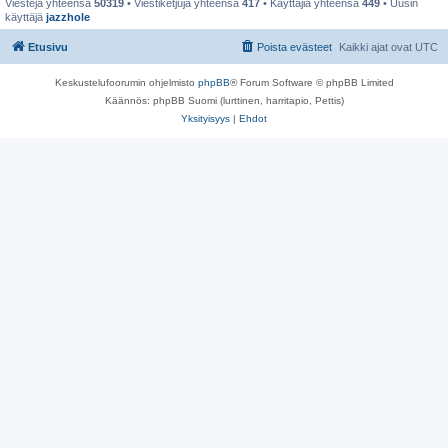
Viestejä yhteensä
50319
• Viestiketjuja yhteensä
417
• Käyttäjiä yhteensä
449
• Uusin
käyttäjä
jazzhole
Etusivu
Poista evästeet
Kaikki ajat ovat
UTC
Keskustelufoorumin ohjelmisto
phpBB
® Forum Software © phpBB Limited
Käännös: phpBB Suomi (lurttinen, harritapio, Pettis)
Yksityisyys
|
Ehdot