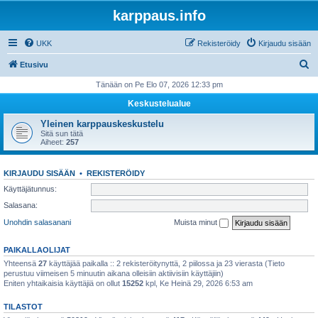
karppaus.info
UKK
Rekisteröidy
Kirjaudu sisään
E
Etusivu
t
Tänään on Pe Elo 07, 2026 12:33 pm
s
Keskustelualue
i
Yleinen karppauskeskustelu
Sitä sun tätä
Aiheet:
257
KIRJAUDU SISÄÄN
•
REKISTERÖIDY
Käyttäjätunnus:
Salasana:
Unohdin salasanani
Muista minut
PAIKALLAOLIJAT
Yhteensä
27
käyttäjää paikalla :: 2 rekisteröitynyttä, 2 piilossa ja 23 vierasta (Tieto
perustuu viimeisen 5 minuutin aikana olleisiin aktiivisiin käyttäjiin)
Eniten yhtaikaisia käyttäjiä on ollut
15252
kpl, Ke Heinä 29, 2026 6:53 am
TILASTOT