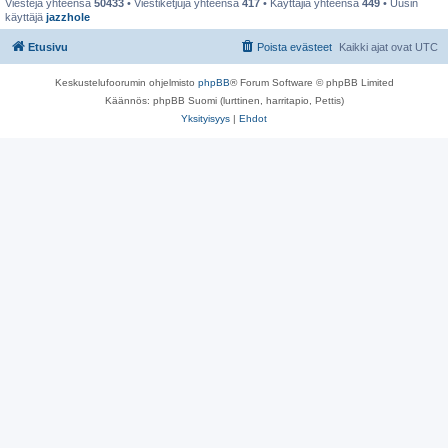
Viestejä yhteensä
50433
• Viestiketjuja yhteensä
417
• Käyttäjiä yhteensä
449
• Uusin
käyttäjä
jazzhole
Etusivu
Poista evästeet
Kaikki ajat ovat
UTC
Keskustelufoorumin ohjelmisto
phpBB
® Forum Software © phpBB Limited
Käännös: phpBB Suomi (lurttinen, harritapio, Pettis)
Yksityisyys
|
Ehdot