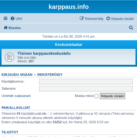
karppaus.info
UKK
Rekisteröidy
Kirjaudu sisään
E
Etusivu
t
Tänään on La Elo 08, 2026 4:41 pm
s
Keskustelualue
i
Yleinen karppauskeskustelu
Sitä sun tätä
Aiheet:
257
KIRJAUDU SISÄÄN
•
REKISTERÖIDY
Käyttäjätunnus:
Salasana:
Unohdin salasanani
Muista minut
PAIKALLAOLIJAT
Yhteensä
43
käyttäjää paikalla :: 1 rekisteröitynyt, 0 piilossa ja 42 vierasta (Tieto perustuu
viimeisen 5 minuutin aikana olleisiin aktiivisiin käyttäjiin)
Eniten yhtaikaisia käyttäjiä on ollut
15252
kpl, Ke Heinä 29, 2026 6:53 am
TILASTOT