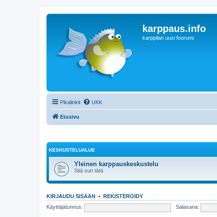
karppaus.info
karppilan uusi foorumi
Pikalinkit
UKK
Etusivu
KESKUSTELUALUE
Yleinen karppauskeskustelu
Sitä sun tätä
KIRJAUDU SISÄÄN
•
REKISTERÖIDY
Käyttäjätunnus:
Salasana: