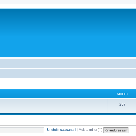
AIHEET
257
Unohdin salasanani
|
Muista minut