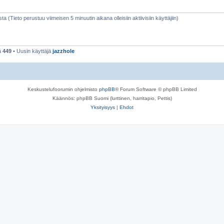
sta (Tieto perustuu viimeisen 5 minuutin aikana olleisiin aktiivisiin käyttäjiin)
ä
449
• Uusin käyttäjä
jazzhole
Keskustelufoorumin ohjelmisto
phpBB
® Forum Software © phpBB Limited
Käännös: phpBB Suomi (lurttinen, harritapio, Pettis)
Yksityisyys
|
Ehdot