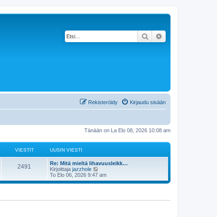
Etsi
Tarkennettu haku
Rekisteröidy
Kirjaudu sisään
Tänään on La Elo 08, 2026 10:08 am
VIESTIT
UUSIN VIESTI
Re: Mitä mieltä lihavuusleikk…
2491
N
Kirjoittaja
jazzhole
ä
To Elo 06, 2026 9:47 am
y
t
ä
u
u
s
i