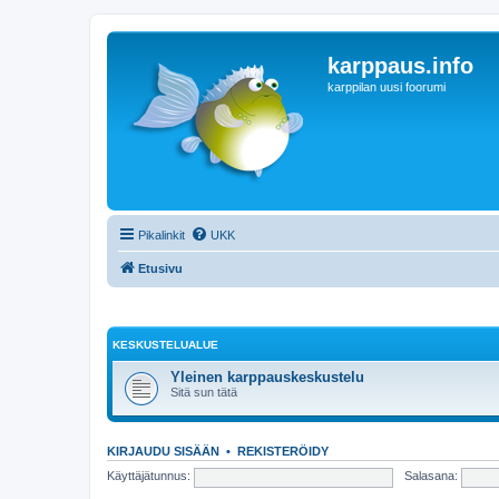
karppaus.info
karppilan uusi foorumi
Pikalinkit
UKK
Etusivu
KESKUSTELUALUE
Yleinen karppauskeskustelu
Sitä sun tätä
KIRJAUDU SISÄÄN
•
REKISTERÖIDY
Käyttäjätunnus:
Salasana: