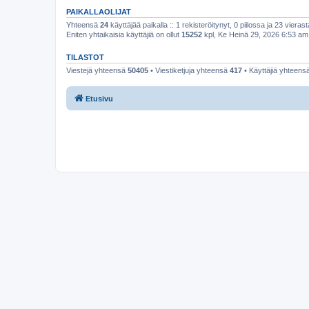
PAIKALLAOLIJAT
Yhteensä
24
käyttäjää paikalla :: 1 rekisteröitynyt, 0 piilossa ja 23 vierast
Eniten yhtaikaisia käyttäjiä on ollut
15252
kpl, Ke Heinä 29, 2026 6:53 am
TILASTOT
Viestejä yhteensä
50405
• Viestiketjuja yhteensä
417
• Käyttäjiä yhteens
Etusivu