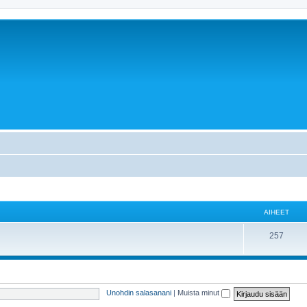
AIHEET
257
Unohdin salasanani
|
Muista minut