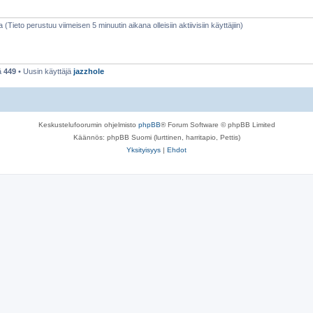
a (Tieto perustuu viimeisen 5 minuutin aikana olleisiin aktiivisiin käyttäjiin)
ä
449
• Uusin käyttäjä
jazzhole
Keskustelufoorumin ohjelmisto
phpBB
® Forum Software © phpBB Limited
Käännös: phpBB Suomi (lurttinen, harritapio, Pettis)
Yksityisyys
|
Ehdot