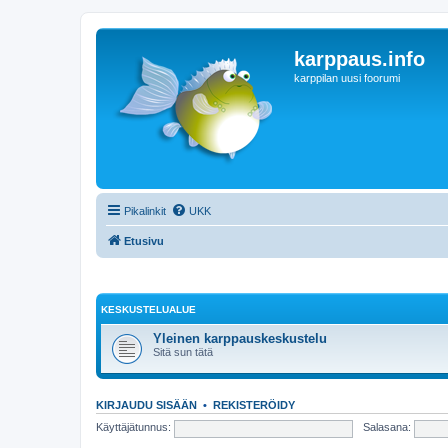
karppaus.info
karppilan uusi foorumi
Pikalinkit
UKK
Etusivu
KESKUSTELUALUE
Yleinen karppauskeskustelu
Sitä sun tätä
KIRJAUDU SISÄÄN
•
REKISTERÖIDY
Käyttäjätunnus:
Salasana: