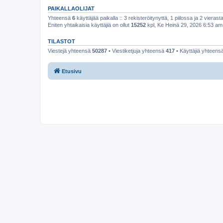
PAIKALLAOLIJAT
Yhteensä
6
käyttäjää paikalla :: 3 rekisteröitynyttä, 1 piilossa ja 2 vierasta
Eniten yhtaikaisia käyttäjiä on ollut
15252
kpl, Ke Heinä 29, 2026 6:53 am
TILASTOT
Viestejä yhteensä
50287
• Viestiketjuja yhteensä
417
• Käyttäjiä yhteens
Etusivu