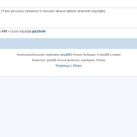
 (Tieto perustuu viimeisen 5 minuutin aikana olleisiin aktiivisiin käyttäjiin)
ä
449
• Uusin käyttäjä
jazzhole
Keskustelufoorumin ohjelmisto
phpBB
® Forum Software © phpBB Limited
Käännös: phpBB Suomi (lurttinen, harritapio, Pettis)
Yksityisyys
|
Ehdot