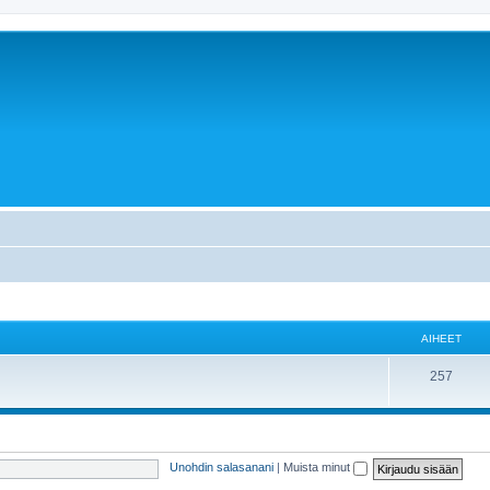
AIHEET
257
Unohdin salasanani
|
Muista minut