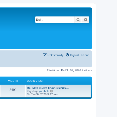
Etsi
Tarkennettu haku
Rekisteröidy
Kirjaudu sisään
Tänään on Pe Elo 07, 2026 7:47 am
VIESTIT
UUSIN VIESTI
Re: Mitä mieltä lihavuusleikk…
2491
N
Kirjoittaja
jazzhole
ä
To Elo 06, 2026 9:47 am
y
t
ä
u
u
s
i