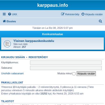
karppaus.info
UKK
Rekisteröidy
Kirjaudu sisään
E
Etusivu
t
Tänään on La Elo 08, 2026 5:07 pm
s
Keskustelualue
i
Yleinen karppauskeskustelu
Sitä sun tätä
Aiheet:
257
KIRJAUDU SISÄÄN
•
REKISTERÖIDY
Käyttäjätunnus:
Salasana:
Unohdin salasanani
Muista minut
PAIKALLAOLIJAT
Yhteensä
13
käyttäjää paikalla :: 2 rekisteröitynyttä, 0 piilossa ja 11 vierasta (Tieto
perustuu viimeisen 5 minuutin aikana olleisiin aktiivisiin käyttäjiin)
Eniten yhtaikaisia käyttäjiä on ollut
15252
kpl, Ke Heinä 29, 2026 6:53 am
TILASTOT