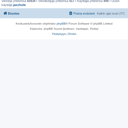
Viestejä yhteensä
50434
• Viestiketjuja yhteensä
417
• Käyttäjiä yhteensä
449
• Uusin
käyttäjä
jazzhole
Etusivu
Poista evästeet
Kaikki ajat ovat
UTC
Keskustelufoorumin ohjelmisto
phpBB
® Forum Software © phpBB Limited
Käännös: phpBB Suomi (lurttinen, harritapio, Pettis)
Yksityisyys
|
Ehdot