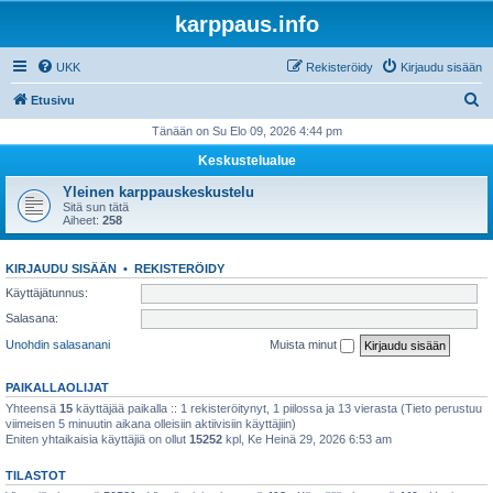
karppaus.info
UKK
Rekisteröidy
Kirjaudu sisään
E
Etusivu
t
Tänään on Su Elo 09, 2026 4:44 pm
s
Keskustelualue
i
Yleinen karppauskeskustelu
Sitä sun tätä
Aiheet:
258
KIRJAUDU SISÄÄN
•
REKISTERÖIDY
Käyttäjätunnus:
Salasana:
Unohdin salasanani
Muista minut
PAIKALLAOLIJAT
Yhteensä
15
käyttäjää paikalla :: 1 rekisteröitynyt, 1 piilossa ja 13 vierasta (Tieto perustuu
viimeisen 5 minuutin aikana olleisiin aktiivisiin käyttäjiin)
Eniten yhtaikaisia käyttäjiä on ollut
15252
kpl, Ke Heinä 29, 2026 6:53 am
TILASTOT