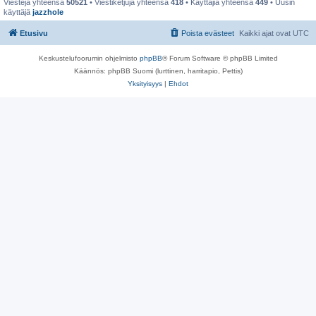
Viestejä yhteensä
50521
• Viestiketjuja yhteensä
418
• Käyttäjiä yhteensä
449
• Uusin
käyttäjä
jazzhole
Etusivu
Poista evästeet
Kaikki ajat ovat
UTC
Keskustelufoorumin ohjelmisto
phpBB
® Forum Software © phpBB Limited
Käännös: phpBB Suomi (lurttinen, harritapio, Pettis)
Yksityisyys
|
Ehdot