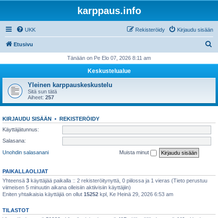
karppaus.info
UKK
Rekisteröidy
Kirjaudu sisään
E
Etusivu
t
Tänään on Pe Elo 07, 2026 8:11 am
s
Keskustelualue
i
Yleinen karppauskeskustelu
Sitä sun tätä
Aiheet:
257
KIRJAUDU SISÄÄN
•
REKISTERÖIDY
Käyttäjätunnus:
Salasana:
Unohdin salasanani
Muista minut
PAIKALLAOLIJAT
Yhteensä
3
käyttäjää paikalla :: 2 rekisteröitynyttä, 0 piilossa ja 1 vieras (Tieto perustuu
viimeisen 5 minuutin aikana olleisiin aktiivisiin käyttäjiin)
Eniten yhtaikaisia käyttäjiä on ollut
15252
kpl, Ke Heinä 29, 2026 6:53 am
TILASTOT