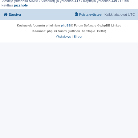
Viestejä yhteensä
50288
• Viestiketjuja yhteensä
417
• Käyttäjiä yhteensä
449
• Uusin
käyttäjä
jazzhole
Etusivu
Poista evästeet
Kaikki ajat ovat
UTC
Keskustelufoorumin ohjelmisto
phpBB
® Forum Software © phpBB Limited
Käännös: phpBB Suomi (lurttinen, harritapio, Pettis)
Yksityisyys
|
Ehdot