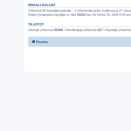
PAIKALLAOLIJAT
Yhteensä
27
käyttäjää paikalla :: 0 rekisteröitynyttä, 0 piilossa ja 27 viera
Eniten yhtaikaisia käyttäjiä on ollut
15252
kpl, Ke Heinä 29, 2026 6:53 am
TILASTOT
Viestejä yhteensä
50368
• Viestiketjuja yhteensä
417
• Käyttäjiä yhteens
Etusivu