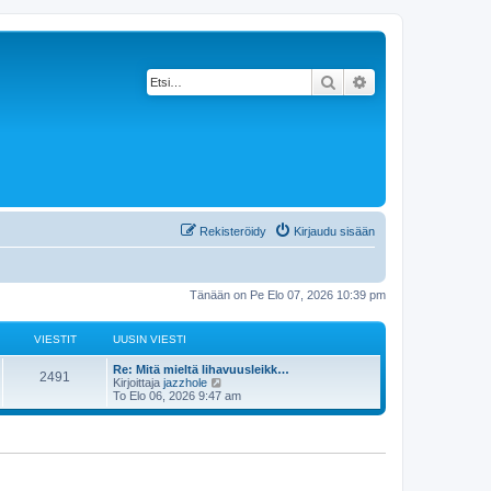
Etsi
Tarkennettu haku
Rekisteröidy
Kirjaudu sisään
Tänään on Pe Elo 07, 2026 10:39 pm
VIESTIT
UUSIN VIESTI
Re: Mitä mieltä lihavuusleikk…
2491
N
Kirjoittaja
jazzhole
ä
To Elo 06, 2026 9:47 am
y
t
ä
u
u
s
i