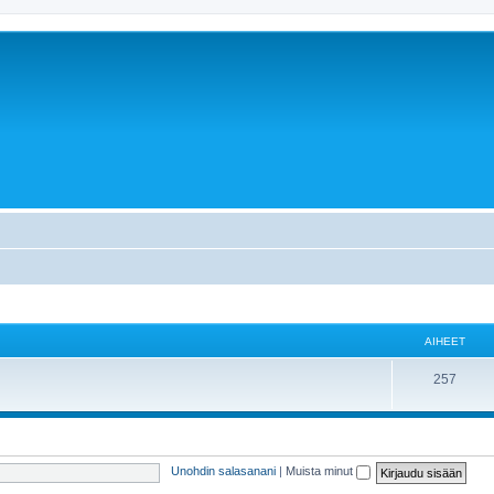
AIHEET
257
Unohdin salasanani
|
Muista minut