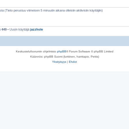
sta (Tieto perustuu viimeisen 5 minuutin aikana olleisiin aktiivisiin käyttäjiin)
ä
449
• Uusin käyttäjä
jazzhole
Keskustelufoorumin ohjelmisto
phpBB
® Forum Software © phpBB Limited
Käännös: phpBB Suomi (lurttinen, harritapio, Pettis)
Yksityisyys
|
Ehdot