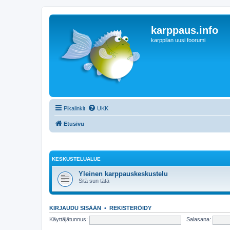
karppaus.info
karppilan uusi foorumi
Pikalinkit
UKK
Etusivu
KESKUSTELUALUE
Yleinen karppauskeskustelu
Sitä sun tätä
KIRJAUDU SISÄÄN
•
REKISTERÖIDY
Käyttäjätunnus:
Salasana: