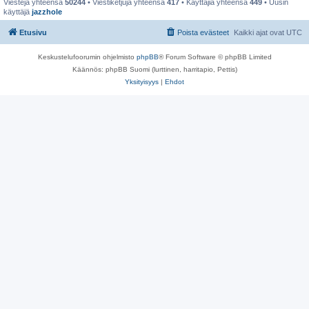
Viestejä yhteensä
50244
• Viestiketjuja yhteensä
417
• Käyttäjiä yhteensä
449
• Uusin
käyttäjä
jazzhole
Etusivu
Poista evästeet
Kaikki ajat ovat
UTC
Keskustelufoorumin ohjelmisto
phpBB
® Forum Software © phpBB Limited
Käännös: phpBB Suomi (lurttinen, harritapio, Pettis)
Yksityisyys
|
Ehdot