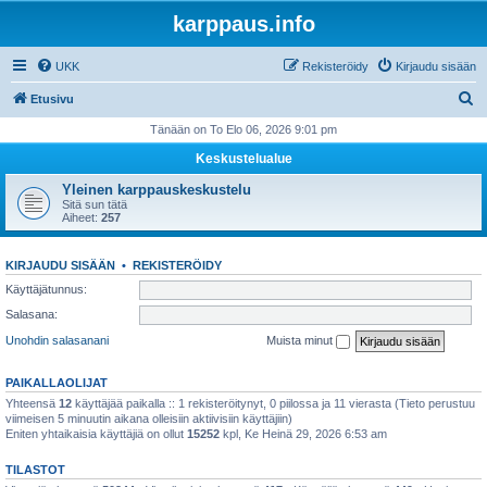
karppaus.info
UKK
Rekisteröidy
Kirjaudu sisään
E
Etusivu
t
Tänään on To Elo 06, 2026 9:01 pm
s
Keskustelualue
i
Yleinen karppauskeskustelu
Sitä sun tätä
Aiheet:
257
KIRJAUDU SISÄÄN
•
REKISTERÖIDY
Käyttäjätunnus:
Salasana:
Unohdin salasanani
Muista minut
PAIKALLAOLIJAT
Yhteensä
12
käyttäjää paikalla :: 1 rekisteröitynyt, 0 piilossa ja 11 vierasta (Tieto perustuu
viimeisen 5 minuutin aikana olleisiin aktiivisiin käyttäjiin)
Eniten yhtaikaisia käyttäjiä on ollut
15252
kpl, Ke Heinä 29, 2026 6:53 am
TILASTOT