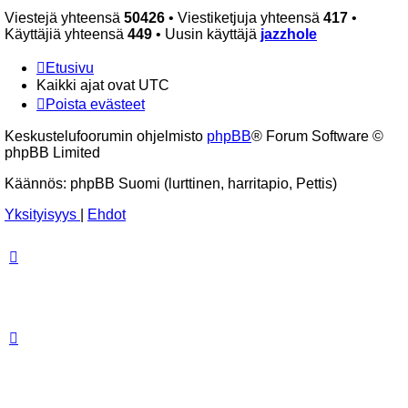
Viestejä yhteensä
50426
• Viestiketjuja yhteensä
417
•
Käyttäjiä yhteensä
449
• Uusin käyttäjä
jazzhole
Etusivu
Kaikki ajat ovat
UTC
Poista evästeet
Keskustelufoorumin ohjelmisto
phpBB
® Forum Software ©
phpBB Limited
Käännös: phpBB Suomi (lurttinen, harritapio, Pettis)
Yksityisyys
|
Ehdot