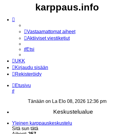
karppaus.info
Vastaamattomat aiheet
Aktiiviset viestiketjut
Etsi
UKK
Kirjaudu sisään
Rekisteröidy
Etusivu
Etsi
Tänään on La Elo 08, 2026 12:36 pm
Keskustelualue
Yleinen karppauskeskustelu
Sitä sun tätä
Aiheet:
257