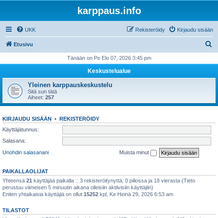
karppaus.info
UKK
Rekisteröidy
Kirjaudu sisään
E
Etusivu
t
Tänään on Pe Elo 07, 2026 3:45 pm
s
Keskustelualue
i
Yleinen karppauskeskustelu
Sitä sun tätä
Aiheet:
257
KIRJAUDU SISÄÄN
•
REKISTERÖIDY
Käyttäjätunnus:
Salasana:
Unohdin salasanani
Muista minut
PAIKALLAOLIJAT
Yhteensä
21
käyttäjää paikalla :: 3 rekisteröitynyttä, 0 piilossa ja 18 vierasta (Tieto
perustuu viimeisen 5 minuutin aikana olleisiin aktiivisiin käyttäjiin)
Eniten yhtaikaisia käyttäjiä on ollut
15252
kpl, Ke Heinä 29, 2026 6:53 am
TILASTOT