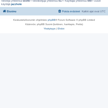
Viestejä yhteensä
50340
• Viestiketjuja yhteensä
417
• Käyttäjiä yhteensä
449
• Uusin
käyttäjä
jazzhole
Etusivu
Poista evästeet
Kaikki ajat ovat
UTC
Keskustelufoorumin ohjelmisto
phpBB
® Forum Software © phpBB Limited
Käännös: phpBB Suomi (lurttinen, harritapio, Pettis)
Yksityisyys
|
Ehdot