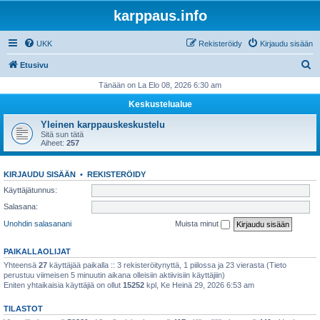
karppaus.info
UKK
Rekisteröidy
Kirjaudu sisään
E
Etusivu
t
Tänään on La Elo 08, 2026 6:30 am
s
Keskustelualue
i
Yleinen karppauskeskustelu
Sitä sun tätä
Aiheet:
257
KIRJAUDU SISÄÄN
•
REKISTERÖIDY
Käyttäjätunnus:
Salasana:
Unohdin salasanani
Muista minut
PAIKALLAOLIJAT
Yhteensä
27
käyttäjää paikalla :: 3 rekisteröitynyttä, 1 piilossa ja 23 vierasta (Tieto
perustuu viimeisen 5 minuutin aikana olleisiin aktiivisiin käyttäjiin)
Eniten yhtaikaisia käyttäjiä on ollut
15252
kpl, Ke Heinä 29, 2026 6:53 am
TILASTOT