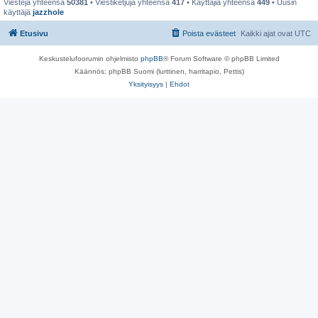
Viestejä yhteensä
50381
• Viestiketjuja yhteensä
417
• Käyttäjiä yhteensä
449
• Uusin
käyttäjä
jazzhole
Etusivu
Poista evästeet
Kaikki ajat ovat
UTC
Keskustelufoorumin ohjelmisto
phpBB
® Forum Software © phpBB Limited
Käännös: phpBB Suomi (lurttinen, harritapio, Pettis)
Yksityisyys
|
Ehdot