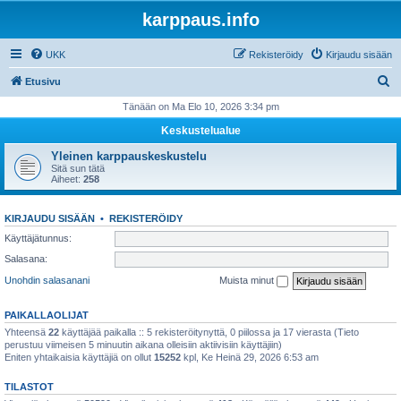
karppaus.info
UKK
Rekisteröidy
Kirjaudu sisään
E
Etusivu
t
Tänään on Ma Elo 10, 2026 3:34 pm
s
Keskustelualue
i
Yleinen karppauskeskustelu
Sitä sun tätä
Aiheet:
258
KIRJAUDU SISÄÄN
•
REKISTERÖIDY
Käyttäjätunnus:
Salasana:
Unohdin salasanani
Muista minut
PAIKALLAOLIJAT
Yhteensä
22
käyttäjää paikalla :: 5 rekisteröitynyttä, 0 piilossa ja 17 vierasta (Tieto
perustuu viimeisen 5 minuutin aikana olleisiin aktiivisiin käyttäjiin)
Eniten yhtaikaisia käyttäjiä on ollut
15252
kpl, Ke Heinä 29, 2026 6:53 am
TILASTOT