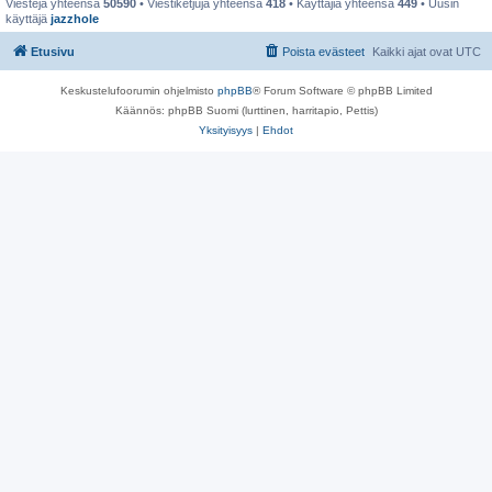
Viestejä yhteensä
50590
• Viestiketjuja yhteensä
418
• Käyttäjiä yhteensä
449
• Uusin
käyttäjä
jazzhole
Etusivu
Poista evästeet
Kaikki ajat ovat
UTC
Keskustelufoorumin ohjelmisto
phpBB
® Forum Software © phpBB Limited
Käännös: phpBB Suomi (lurttinen, harritapio, Pettis)
Yksityisyys
|
Ehdot