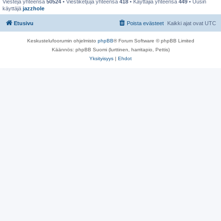
Viestejä yhteensä
50524
• Viestiketjuja yhteensä
418
• Käyttäjiä yhteensä
449
• Uusin
käyttäjä
jazzhole
Etusivu
Poista evästeet
Kaikki ajat ovat
UTC
Keskustelufoorumin ohjelmisto
phpBB
® Forum Software © phpBB Limited
Käännös: phpBB Suomi (lurttinen, harritapio, Pettis)
Yksityisyys
|
Ehdot