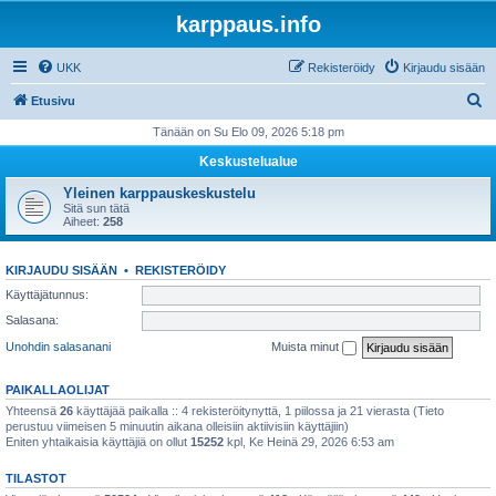
karppaus.info
UKK
Rekisteröidy
Kirjaudu sisään
E
Etusivu
t
Tänään on Su Elo 09, 2026 5:18 pm
s
Keskustelualue
i
Yleinen karppauskeskustelu
Sitä sun tätä
Aiheet:
258
KIRJAUDU SISÄÄN
•
REKISTERÖIDY
Käyttäjätunnus:
Salasana:
Unohdin salasanani
Muista minut
PAIKALLAOLIJAT
Yhteensä
26
käyttäjää paikalla :: 4 rekisteröitynyttä, 1 piilossa ja 21 vierasta (Tieto
perustuu viimeisen 5 minuutin aikana olleisiin aktiivisiin käyttäjiin)
Eniten yhtaikaisia käyttäjiä on ollut
15252
kpl, Ke Heinä 29, 2026 6:53 am
TILASTOT