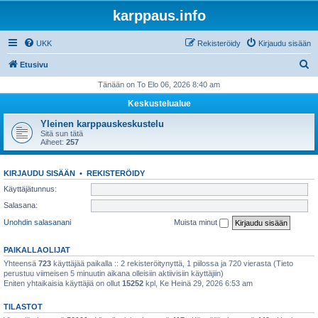
karppaus.info
UKK
Rekisteröidy
Kirjaudu sisään
E
Etusivu
t
Tänään on To Elo 06, 2026 8:40 am
s
Keskustelualue
i
Yleinen karppauskeskustelu
Sitä sun tätä
Aiheet:
257
KIRJAUDU SISÄÄN
•
REKISTERÖIDY
Käyttäjätunnus:
Salasana:
Unohdin salasanani
Muista minut
PAIKALLAOLIJAT
Yhteensä
723
käyttäjää paikalla :: 2 rekisteröitynyttä, 1 piilossa ja 720 vierasta (Tieto
perustuu viimeisen 5 minuutin aikana olleisiin aktiivisiin käyttäjiin)
Eniten yhtaikaisia käyttäjiä on ollut
15252
kpl, Ke Heinä 29, 2026 6:53 am
TILASTOT