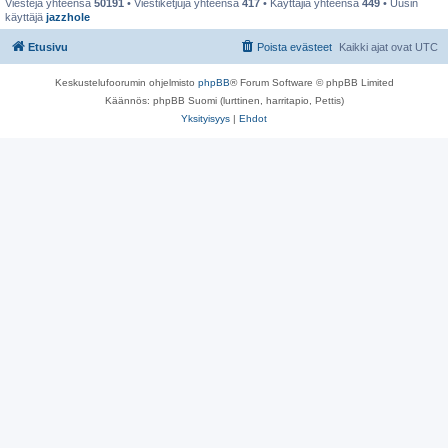
Viestejä yhteensä
50191
• Viestiketjuja yhteensä
417
• Käyttäjiä yhteensä
449
• Uusin
käyttäjä
jazzhole
Etusivu
Poista evästeet
Kaikki ajat ovat
UTC
Keskustelufoorumin ohjelmisto
phpBB
® Forum Software © phpBB Limited
Käännös: phpBB Suomi (lurttinen, harritapio, Pettis)
Yksityisyys
|
Ehdot