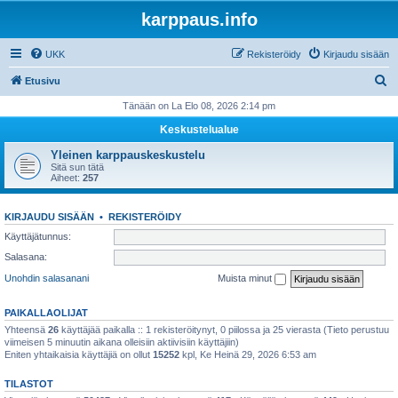
karppaus.info
UKK
Rekisteröidy
Kirjaudu sisään
E
Etusivu
t
Tänään on La Elo 08, 2026 2:14 pm
s
Keskustelualue
i
Yleinen karppauskeskustelu
Sitä sun tätä
Aiheet:
257
KIRJAUDU SISÄÄN
•
REKISTERÖIDY
Käyttäjätunnus:
Salasana:
Unohdin salasanani
Muista minut
PAIKALLAOLIJAT
Yhteensä
26
käyttäjää paikalla :: 1 rekisteröitynyt, 0 piilossa ja 25 vierasta (Tieto perustuu
viimeisen 5 minuutin aikana olleisiin aktiivisiin käyttäjiin)
Eniten yhtaikaisia käyttäjiä on ollut
15252
kpl, Ke Heinä 29, 2026 6:53 am
TILASTOT