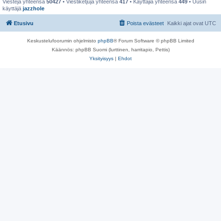
Viestejä yhteensä
50427
• Viestiketjuja yhteensä
417
• Käyttäjiä yhteensä
449
• Uusin
käyttäjä
jazzhole
Etusivu
Poista evästeet
Kaikki ajat ovat
UTC
Keskustelufoorumin ohjelmisto
phpBB
® Forum Software © phpBB Limited
Käännös: phpBB Suomi (lurttinen, harritapio, Pettis)
Yksityisyys
|
Ehdot