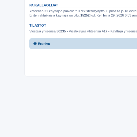
PAIKALLAOLIJAT
Yhteensä
21
käyttäjää paikalla :: 3 rekisteröitynyttä, 0 piilossa ja 18 viera
Eniten yhtaikaisia käyttäjiä on ollut
15252
kpl, Ke Heinä 29, 2026 6:53 am
TILASTOT
Viestejä yhteensä
50235
• Viestiketjuja yhteensä
417
• Käyttäjiä yhteens
Etusivu