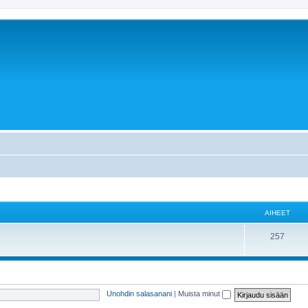
AIHEET
257
Unohdin salasanani
|
Muista minut