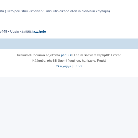
sta (Tieto perustuu viimeisen 5 minuutin aikana olleisiin aktiivisiin käyttäjiin)
ä
449
• Uusin käyttäjä
jazzhole
Keskustelufoorumin ohjelmisto
phpBB
® Forum Software © phpBB Limited
Käännös: phpBB Suomi (lurttinen, harritapio, Pettis)
Yksityisyys
|
Ehdot