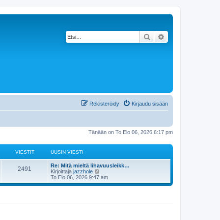
Etsi
Tarkennettu haku
Rekisteröidy
Kirjaudu sisään
Tänään on To Elo 06, 2026 6:17 pm
VIESTIT
UUSIN VIESTI
Re: Mitä mieltä lihavuusleikk…
2491
N
Kirjoittaja
jazzhole
ä
To Elo 06, 2026 9:47 am
y
t
ä
u
u
s
i