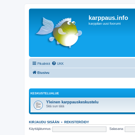
karppaus.info
karppilan uusi foorumi
Pikalinkit
UKK
Etusivu
KESKUSTELUALUE
Yleinen karppauskeskustelu
Sitä sun tätä
KIRJAUDU SISÄÄN
•
REKISTERÖIDY
Käyttäjätunnus:
Salasana: