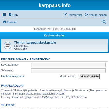
karppaus.info
UKK
Rekisteröidy
Kirjaudu sisään
E
Etusivu
t
Tänään on Pe Elo 07, 2026 8:33 pm
s
Keskustelualue
i
Yleinen karppauskeskustelu
Sitä sun tätä
Aiheet:
257
KIRJAUDU SISÄÄN
•
REKISTERÖIDY
Käyttäjätunnus:
Salasana:
Unohdin salasanani
Muista minut
PAIKALLAOLIJAT
Yhteensä
37
käyttäjää paikalla :: 1 rekisteröitynyt, 0 piilossa ja 36 vierasta (Tieto perustuu
viimeisen 5 minuutin aikana olleisiin aktiivisiin käyttäjiin)
Eniten yhtaikaisia käyttäjiä on ollut
15252
kpl, Ke Heinä 29, 2026 6:53 am
TILASTOT