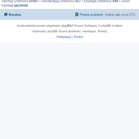
Viestejä yhteensä
50367
• Viestiketjuja yhteensä
417
• Käyttäjiä yhteensä
449
• Uusin
käyttäjä
jazzhole
Etusivu
Poista evästeet
Kaikki ajat ovat
UTC
Keskustelufoorumin ohjelmisto
phpBB
® Forum Software © phpBB Limited
Käännös: phpBB Suomi (lurttinen, harritapio, Pettis)
Yksityisyys
|
Ehdot