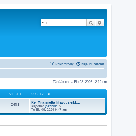
Etsi
Tarkennettu haku
Rekisteröidy
Kirjaudu sisään
Tänään on La Elo 08, 2026 12:19 pm
VIESTIT
UUSIN VIESTI
Re: Mitä mieltä lihavuusleikk…
2491
N
Kirjoittaja
jazzhole
ä
To Elo 06, 2026 9:47 am
y
t
ä
u
u
s
i