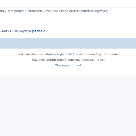
sta (Tieto perustuu viimeisen 5 minuutin aikana olleisiin aktiivisiin käyttäjiin)
ä
449
• Uusin käyttäjä
jazzhole
Keskustelufoorumin ohjelmisto
phpBB
® Forum Software © phpBB Limited
Käännös: phpBB Suomi (lurttinen, harritapio, Pettis)
Yksityisyys
|
Ehdot