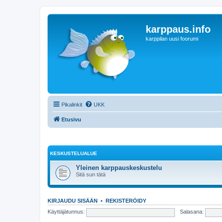
karppaus.info
karppilan uusi foorumi
Pikalinkit
UKK
Etusivu
KESKUSTELUALUE
Yleinen karppauskeskustelu
Sitä sun tätä
KIRJAUDU SISÄÄN
•
REKISTERÖIDY
Käyttäjätunnus:
Salasana: