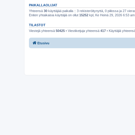
PAIKALLAOLIJAT
Yhteensä
30
käyttäjää paikalla :: 3 rekisteröitynyttä, 0 piilossa ja 27 viera
Eniten yhtaikaisia käyttäjiä on ollut
15252
kpl, Ke Heinä 29, 2026 6:53 am
TILASTOT
Viestejä yhteensä
50425
• Viestiketjuja yhteensä
417
• Käyttäjiä yhteens
Etusivu