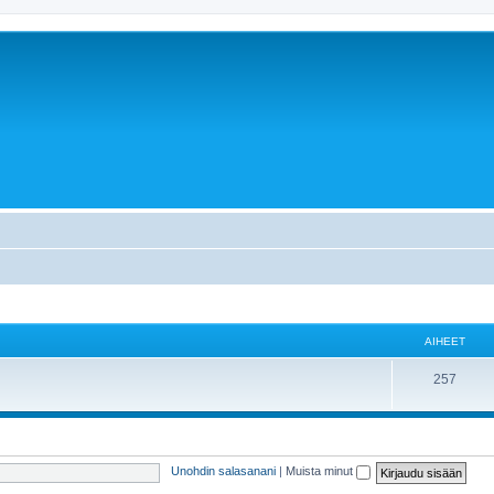
AIHEET
257
Unohdin salasanani
|
Muista minut