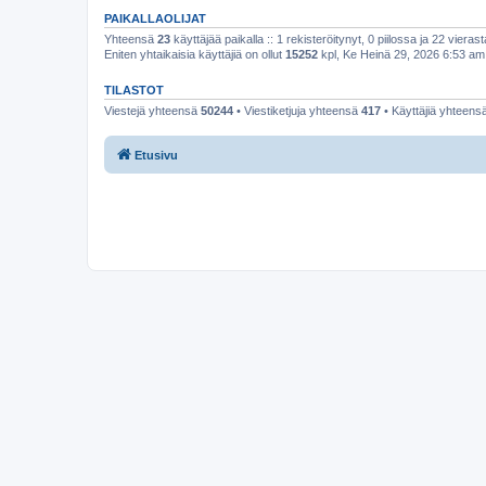
PAIKALLAOLIJAT
Yhteensä
23
käyttäjää paikalla :: 1 rekisteröitynyt, 0 piilossa ja 22 vierast
Eniten yhtaikaisia käyttäjiä on ollut
15252
kpl, Ke Heinä 29, 2026 6:53 am
TILASTOT
Viestejä yhteensä
50244
• Viestiketjuja yhteensä
417
• Käyttäjiä yhteens
Etusivu