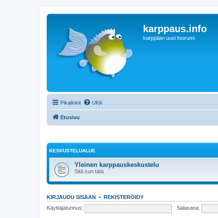
karppaus.info
karppilan uusi foorumi
Pikalinkit
UKK
Etusivu
KESKUSTELUALUE
Yleinen karppauskeskustelu
Sitä sun tätä
KIRJAUDU SISÄÄN
•
REKISTERÖIDY
Käyttäjätunnus:
Salasana: