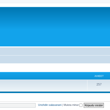
AIHEET
257
Unohdin salasanani
|
Muista minut