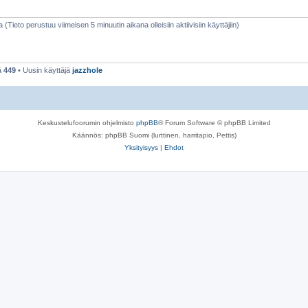
a (Tieto perustuu viimeisen 5 minuutin aikana olleisiin aktiivisiin käyttäjiin)
ä
449
• Uusin käyttäjä
jazzhole
Keskustelufoorumin ohjelmisto
phpBB
® Forum Software © phpBB Limited
Käännös: phpBB Suomi (lurttinen, harritapio, Pettis)
Yksityisyys
|
Ehdot