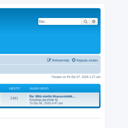
Etsi
Tarkennettu haku
Rekisteröidy
Kirjaudu sisään
Tänään on Pe Elo 07, 2026 1:27 am
VIESTIT
UUSIN VIESTI
Re: Mitä mieltä lihavuusleikk…
2491
N
Kirjoittaja
jazzhole
ä
To Elo 06, 2026 9:47 am
y
t
ä
u
u
s
i