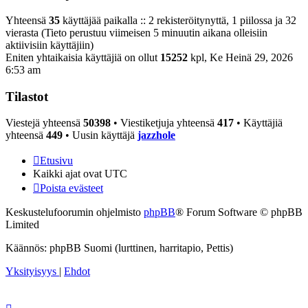
Yhteensä
35
käyttäjää paikalla :: 2 rekisteröitynyttä, 1 piilossa ja 32
vierasta (Tieto perustuu viimeisen 5 minuutin aikana olleisiin
aktiivisiin käyttäjiin)
Eniten yhtaikaisia käyttäjiä on ollut
15252
kpl, Ke Heinä 29, 2026
6:53 am
Tilastot
Viestejä yhteensä
50398
• Viestiketjuja yhteensä
417
• Käyttäjiä
yhteensä
449
• Uusin käyttäjä
jazzhole
Etusivu
Kaikki ajat ovat
UTC
Poista evästeet
Keskustelufoorumin ohjelmisto
phpBB
® Forum Software © phpBB
Limited
Käännös: phpBB Suomi (lurttinen, harritapio, Pettis)
Yksityisyys
|
Ehdot