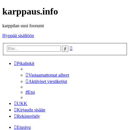
karppaus.info
karppilan uusi foorumi
Hyppää sisältöön
Tarkennettu
Etsi
haku
Pikalinkit
Vastaamattomat aiheet
Aktiiviset viestiketjut
Etsi
UKK
Kirjaudu sisään
Rekisteröidy
Etusivu