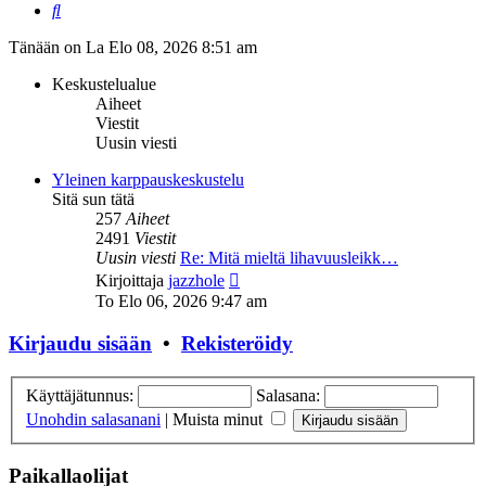
Etsi
Tänään on La Elo 08, 2026 8:51 am
Keskustelualue
Aiheet
Viestit
Uusin viesti
Yleinen karppauskeskustelu
Sitä sun tätä
257
Aiheet
2491
Viestit
Uusin viesti
Re: Mitä mieltä lihavuusleikk…
Näytä
Kirjoittaja
jazzhole
uusin
To Elo 06, 2026 9:47 am
viesti
Kirjaudu sisään
•
Rekisteröidy
Käyttäjätunnus:
Salasana:
Unohdin salasanani
|
Muista minut
Paikallaolijat