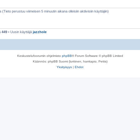
a (Tieto perustuu viimeisen 5 minuutin aikana olleisiin aktiivisiin käyttäjiin)
ä
449
• Uusin käyttäjä
jazzhole
Keskustelufoorumin ohjelmisto
phpBB
® Forum Software © phpBB Limited
Käännös: phpBB Suomi (lurttinen, harritapio, Pettis)
Yksityisyys
|
Ehdot