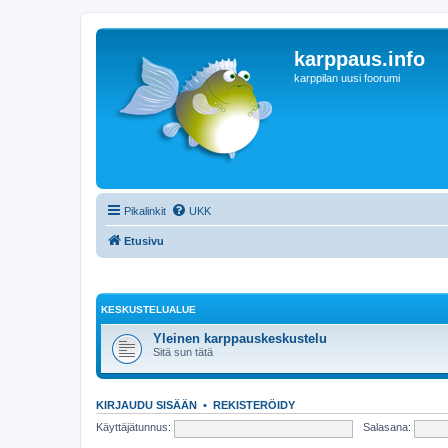
karppaus.info
karppilan uusi foorumi
Pikalinkit
UKK
Etusivu
KESKUSTELUALUE
Yleinen karppauskeskustelu
Sitä sun tätä
KIRJAUDU SISÄÄN
•
REKISTERÖIDY
Käyttäjätunnus:
Salasana: