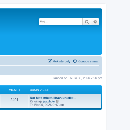
Etsi
Tarkennettu haku
Rekisteröidy
Kirjaudu sisään
Tänään on To Elo 06, 2026 7:56 pm
VIESTIT
UUSIN VIESTI
Re: Mitä mieltä lihavuusleikk…
2491
N
Kirjoittaja
jazzhole
ä
To Elo 06, 2026 9:47 am
y
t
ä
u
u
s
i