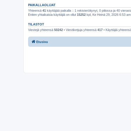
PAIKALLAOLIJAT
Yhteensä
41
käyttäjää paikalla :: 1 rekisteröitynyt, 0 piilossa ja 40 vierast
Eniten yhtaikaisia käyttäjiä on ollut
15252
kpl, Ke Heinä 29, 2026 6:53 am
TILASTOT
Viestejä yhteensä
50242
• Viestiketjuja yhteensä
417
• Käyttäjiä yhteens
Etusivu