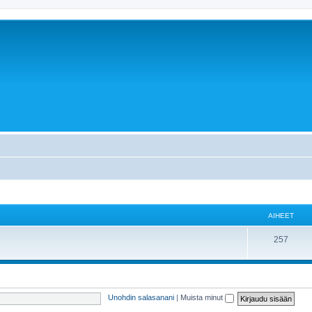
AIHEET
257
Unohdin salasanani
|
Muista minut