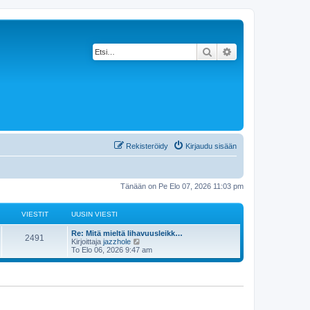
Etsi
Tarkennettu haku
Rekisteröidy
Kirjaudu sisään
Tänään on Pe Elo 07, 2026 11:03 pm
VIESTIT
UUSIN VIESTI
Re: Mitä mieltä lihavuusleikk…
2491
N
Kirjoittaja
jazzhole
ä
To Elo 06, 2026 9:47 am
y
t
ä
u
u
s
i