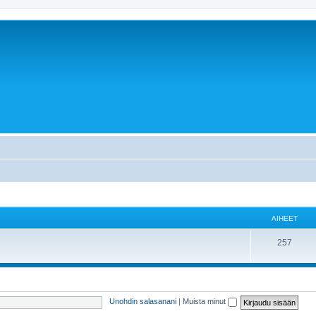
AIHEET
257
Unohdin salasanani
|
Muista minut