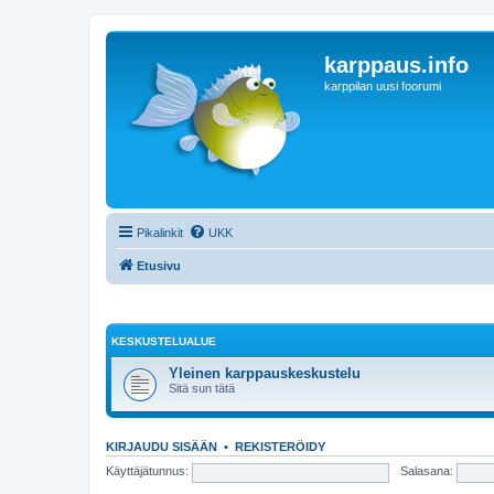
karppaus.info
karppilan uusi foorumi
Pikalinkit
UKK
Etusivu
KESKUSTELUALUE
Yleinen karppauskeskustelu
Sitä sun tätä
KIRJAUDU SISÄÄN
•
REKISTERÖIDY
Käyttäjätunnus:
Salasana: