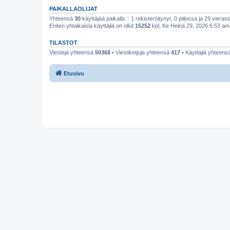
PAIKALLAOLIJAT
Yhteensä
30
käyttäjää paikalla :: 1 rekisteröitynyt, 0 piilossa ja 29 vierast
Eniten yhtaikaisia käyttäjiä on ollut
15252
kpl, Ke Heinä 29, 2026 6:53 am
TILASTOT
Viestejä yhteensä
50368
• Viestiketjuja yhteensä
417
• Käyttäjiä yhteens
Etusivu