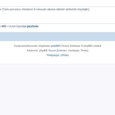
a (Tieto perustuu viimeisen 5 minuutin aikana olleisiin aktiivisiin käyttäjiin)
ä
449
• Uusin käyttäjä
jazzhole
Keskustelufoorumin ohjelmisto
phpBB
® Forum Software © phpBB Limited
Käännös: phpBB Suomi (lurttinen, harritapio, Pettis)
Yksityisyys
|
Ehdot