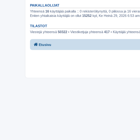
PAIKALLAOLIJAT
Yhteensä
16
käyttäjää paikalla :: 0 rekisteröitynyttä, 0 piilossa ja 16 viera
Eniten yhtaikaisia käyttäjiä on ollut
15252
kpl, Ke Heinä 29, 2026 6:53 am
TILASTOT
Viestejä yhteensä
50322
• Viestiketjuja yhteensä
417
• Käyttäjiä yhteens
Etusivu