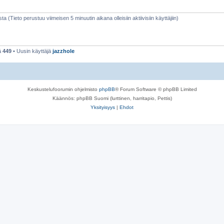
sta (Tieto perustuu viimeisen 5 minuutin aikana olleisiin aktiivisiin käyttäjiin)
ä
449
• Uusin käyttäjä
jazzhole
Keskustelufoorumin ohjelmisto
phpBB
® Forum Software © phpBB Limited
Käännös: phpBB Suomi (lurttinen, harritapio, Pettis)
Yksityisyys
|
Ehdot