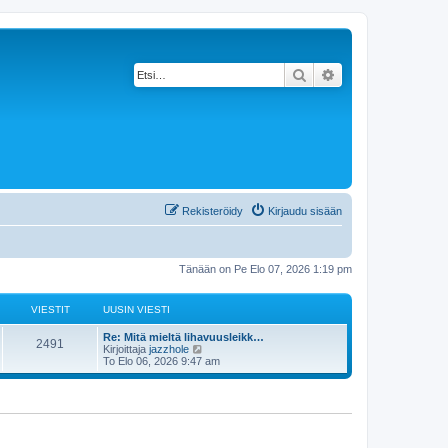
Etsi
Tarkennettu haku
Rekisteröidy
Kirjaudu sisään
Tänään on Pe Elo 07, 2026 1:19 pm
VIESTIT
UUSIN VIESTI
Re: Mitä mieltä lihavuusleikk…
2491
N
Kirjoittaja
jazzhole
ä
To Elo 06, 2026 9:47 am
y
t
ä
u
u
s
i