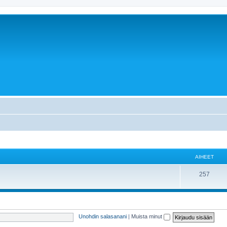
AIHEET
257
Unohdin salasanani
|
Muista minut