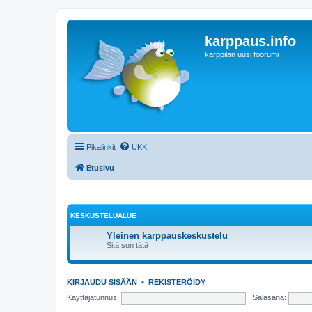
karppaus.info
karppilan uusi foorumi
Pikalinkit
UKK
Etusivu
KESKUSTELUALUE
Yleinen karppauskeskustelu
Sitä sun tätä
KIRJAUDU SISÄÄN
•
REKISTERÖIDY
Käyttäjätunnus:
Salasana: